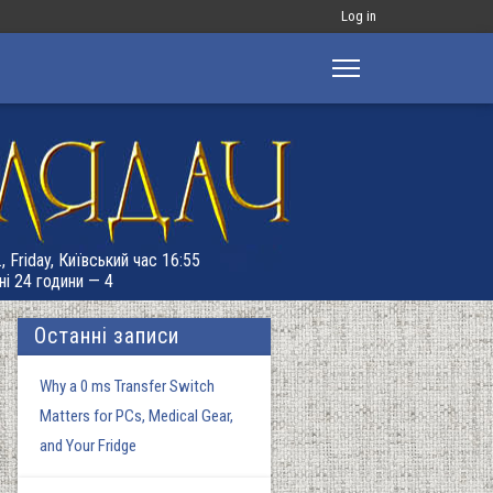
Меню
Log in
облікового
запису
користувача
, Friday, Київський час 16:55
ні 24 години — 4
Останні записи
Why a 0 ms Transfer Switch
Matters for PCs, Medical Gear,
and Your Fridge