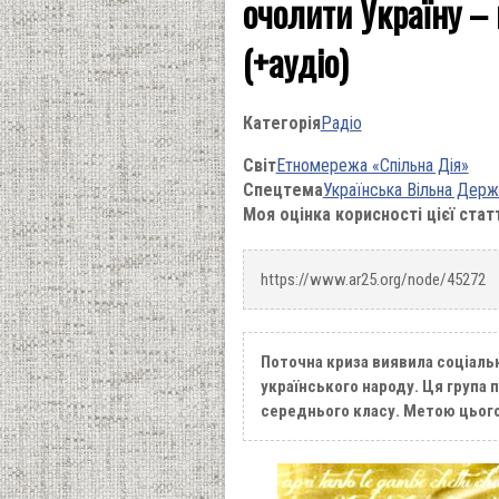
очолити Україну – 
(+аудіо)
Категорія
Радіо
Світ
Етномережа «Спільна Дія»
Спецтема
Українська Вільна Держ
Моя оцінка корисності цієї стат
https://www.ar25.org/node/45272
Поточна криза виявила соціаль
українського народу. Ця група 
середнього класу. Метою цього