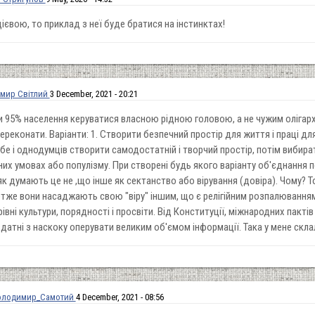
ієвою, то приклад з неї буде братися на інстинктах!
мир Світлий
3 December, 2021 - 20:21
и 95% населення керуватися власною рідною головою, а не чужим оліга
реконати. Варіанти: 1. Створити безпечний простір для життя і праці дл
бе і однодумців створити самодостатній і творчий простір, потім вибира
них умовах або популізму. При створені будь якого варіанту об'єднання 
як думають це не ,що інше як сектанство або вірування (довіра). Чому? Том
отже вони насаджають свою "віру" іншим, що є релігійним розпалювання
рівні культури, порядності і просвіти. Від Конституції, міжнародних пактів
здатні з наскоку оперувати великим об'ємом інформації. Така у мене скл
олодимир_Самотий
4 December, 2021 - 08:56