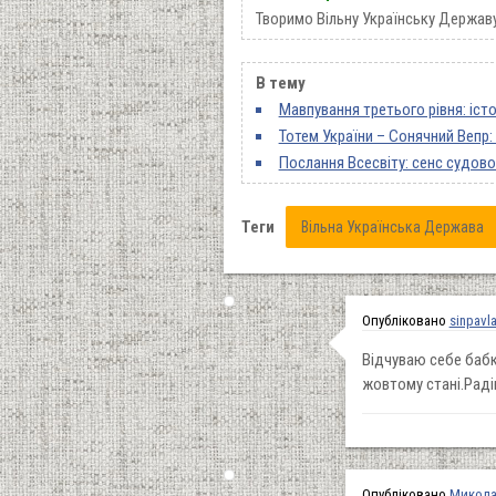
Творимо Вільну Українську Держав
В тему
Мавпування третього рівня: істо
Тотем України – Сонячний Вепр:
Послання Всесвіту: сенс судово
Теги
Вільна Українська Держава
Опубліковано
sinpavl
Відчуваю себе бабко
жовтому стані.Раді
Опубліковано
Микола