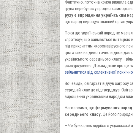
Фактично, поточна криза виявила єди
група перебуває у процесі самооргані
руху є вирощення українським на
що народ вирощує власний орган упра
Поки що український народ не має вла
«протезу», що займається імітацією 
під прикриттям «коронавірусного псих
цієї атаки на диво точно відповідає
українського середнього класу – віль
розкуркулення. Докладніше про це чи
звільнитися від колективної психічно
Вочевидь, олігархат відчув загрозу 
середній клас це підтверджує. Оліга
вирощення українським народом влас
Наголосимо, що
формування народн
середнього класу.
Це його природна
– Чи було щось подібне в українській і