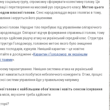
ну соціальну групу, спроможну сформувати колективну голову. Ця
зації і перетворення на масовий рух середнього класу.
Метою цього
родом власної голови.
Сенс народовладдя якраз і полягає в тому,
вління і керується його рішеннями.
сної голови. Народне тіло перебуває під управлінням олігархічного
народовладдя. Олігархат відчув формування справжньої голови, тому
озу» здійснив рішучу атаку на український середній клас. Структура
 структурі Голодомору, головною метою якого було знищення
них господарів, куркулів. Нинішній карантин – це новітнє
тайте в дослідженні «
Карантин і Голодомор: як українцям
ї травми
».
своєму паразитуванню. Нинішня системна атака на український
рхат намагається позбутися небезпечного конкурента. Отже, процес
ної системи управління йде у правильному напрямку.
ої голови є найбільшим обов’язком і навіть сенсом існування
 місія, яку конче треба здійснити.
сторії?