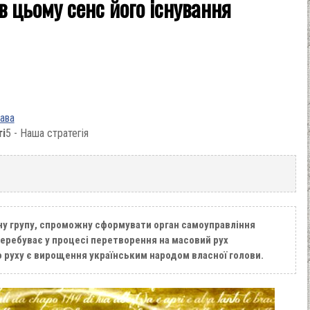
в цьому сенс його існування
ава
ті
5 - Наша стратегія
ну групу, спроможну сформувати орган самоуправління
перебуває у процесі перетворення на масовий рух
 руху є вирощення українським народом власної голови.