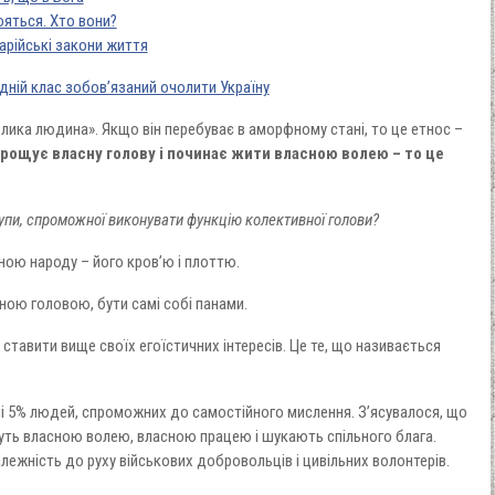
ояться. Хто вони?
 арійські закони життя
дній клас зобов’язаний очолити Україну
елика людина». Якщо він перебуває в аморфному стані, то це етнос –
рощує власну голову і починає жити власною волею – то це
упи, спроможної виконувати функцію колективної голови?
ою народу – його кров’ю і плоттю.
ною головою, бути самі собі панами.
ставити вище своїх егоїстичних інтересів. Це те, що називається
ні 5% людей, спроможних до самостійного мислення. З’ясувалося, що
ивуть власною волею, власною працею і шукають спільного блага.
жність до руху військових добровольців і цивільних волонтерів.