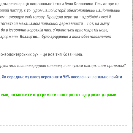
дом регенерації національної еліти була Козаччина. Ось як про це
ерший погляд, є то чудом нашої історії: обезголовлений національний
м – вирощує собі голову. Провідна верства – здрібнілі князі й
втягається механізмом польської державности... І от, на зміну
 бо в історично-короткім часі, з'являється аристократія нова,
" зроджена.
Козацтво... було зроджене з лона обезголовленого
о-волонтерських рух – це новітня Козаччина.
еруватися власною рідною головою, а не чужим олігархічним протезом?
:
Як середньому класу переконати 95% населення і легально прийти
 теми, ви можете підтримати наш проект щедрими дарами.