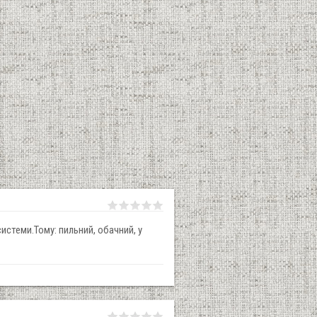
истеми.Тому: пильний, обачний, у