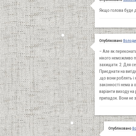
Якщо голова буде д
Опубліковано
Володи
– Але як переконат
нікого неможливо пе
захищати. 2. Для се
Приєднати на вигід
,що вони роблять і 
законності нема а 
варіанти виходу на 
припадок. Вони не 
Опубліковано
В