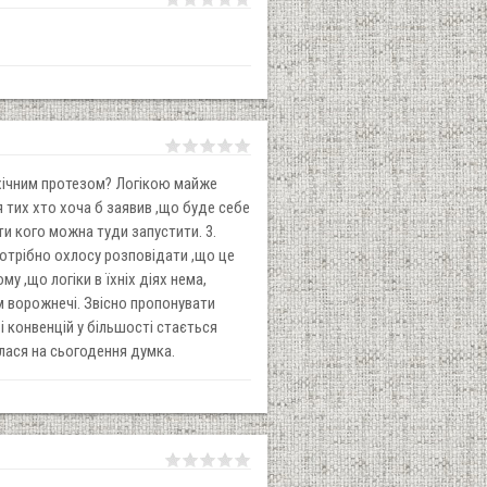
рхічним протезом? Логікою майже
я тих хто хоча б заявив ,що буде себе
ти кого можна туди запустити. 3.
потрібно охлосу розповідати ,що це
у ,що логіки в їхніх діях нема,
м ворожнечі. Звісно пропонувати
 і конвенцій у більшості стається
алася на сьогодення думка.