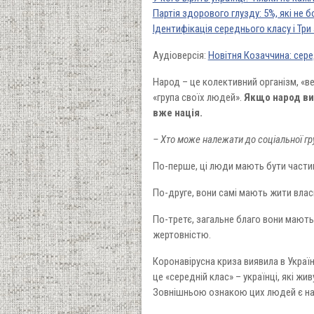
Партія здорового глузду: 5%, які не б
Ідентифікація середнього класу і Три
Аудіоверсія:
Новітня Козаччина: сере
Народ – це колективний організм, «в
«група своїх людей».
Якщо народ ви
вже нація.
– Хто може належати до соціальної гр
По-перше, ці люди мають бути частин
По-друге, вони самі мають жити влас
По-третє, загальне благо вони мають 
жертовністю.
Коронавірусна криза виявила в Украї
це «середній клас» – українці, які ж
Зовнішньою ознакою цих людей є нале