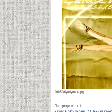
200508lyudyna-6.jpg
Попередні статті:
У кого вірять українці? Тільки не кажі