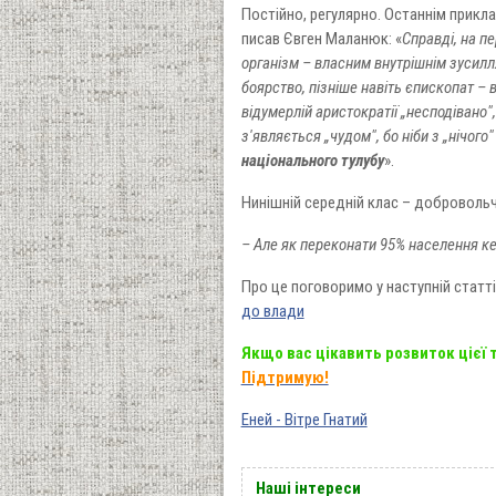
Постійно, регулярно. Останнім прикла
писав Євген Маланюк: «
Справді, на п
організм – власним внутрішнім зусилля
боярство, пізніше навіть єпископат – 
відумерлій аристократії „несподівано",
з'являється „чудом", бо ніби з „нічого
національного тулубу
».
Нинішній середній клас – добровольч
– Але як переконати 95% населення к
Про це поговоримо у наступній статті
до влади
Якщо вас цікавить розвиток цієї
Підтримую!
Еней - Вітре Гнатий
Наші інтереси