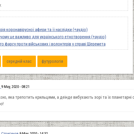
у.
рія коронавірусної афери та її наслідки (+аудіо)
 чому це важливо для українського етнотворення (+аудіо)
го фарсу проти військових і волонтерів у справі Шеремета
середній клас
футурологія
a
9 May, 2020 - 08:21
ю, яка трепотить крильцями, а деінде вибухають зорі та їх планетарні с
ю!
 Стригунов
9 May, 2020 - 14:32