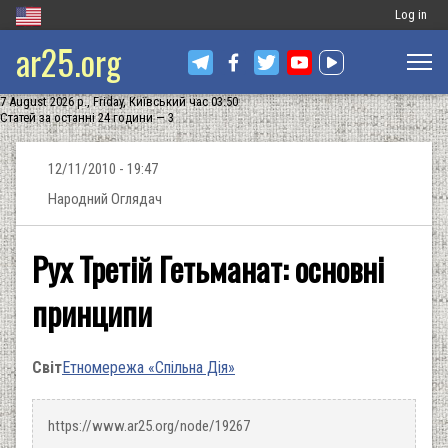
Меню
Log in
ar25.org
обліковог
запису
7 August 2026 р., Friday, Київський час 03:50
користува
Статей за останні 24 години — 3
12/11/2010 - 19:47
Народний Оглядач
Рух Третій Гетьманат: основні
принципи
Світ
Етномережа «Спільна Дія»
https://www.ar25.org/node/19267