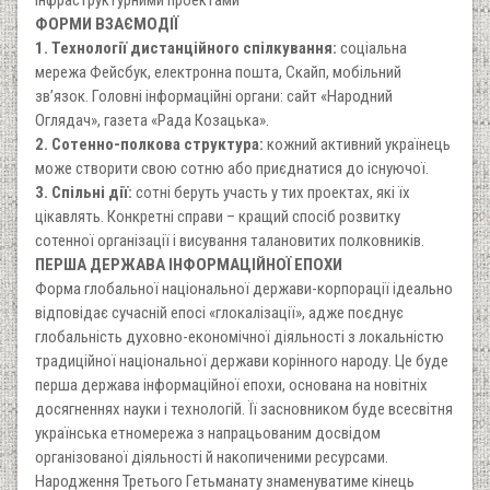
ФОРМИ ВЗАЄМОДІЇ
1. Технології дистанційного спілкування:
соціальна
мережа Фейсбук, електронна пошта, Скайп, мобільний
зв’язок. Головні інформаційні органи: сайт «Народний
Оглядач», газета «Рада Козацька».
2. Сотенно-полкова структура:
кожний активний українець
може створити свою сотню або приєднатися до існуючої.
3. Спільні дії:
сотні беруть участь у тих проектах, які їх
цікавлять. Конкретні справи – кращий спосіб розвитку
сотенної організації і висування талановитих полковників.
ПЕРША ДЕРЖАВА ІНФОРМАЦІЙНОЇ ЕПОХИ
Форма глобальної національної держави-корпорації ідеально
відповідає сучасній епосі «глокалізації», адже поєднує
глобальність духовно-економічної діяльності з локальністю
традиційної національної держави корінного народу. Це буде
перша держава інформаційної епохи, основана на новітніх
досягненнях науки і технологій. Її засновником буде всесвітня
українська етномережа з напрацьованим досвідом
організованої діяльності й накопиченими ресурсами.
Народження Третього Гетьманату знаменуватиме кінець