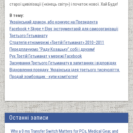
старої цивілізації («кінець світу») і початок нової. Хай Буде!
В тему:
Український дракон, або конкурс на Президента
Facebook + Skype + Elgg: інструментарій для самоорганізації
Третього Гетьманату
Стратегія етномережі «Третій Гетьманат» 2010–2011
Передплачуємо "Раду Козацьку" собі і друзям!
Рух Третій Гетьманат у мережі Facebook
Заснування Третього Гетьманату в запитаннях і відповідях
Відновлення порядку. Українська ідея третього тисячоліття.
Продай зомбоящик - купи комп’ютер!
Останні записи
Why a 0 ms Transfer Switch Matters for PCs, Medical Gear, and