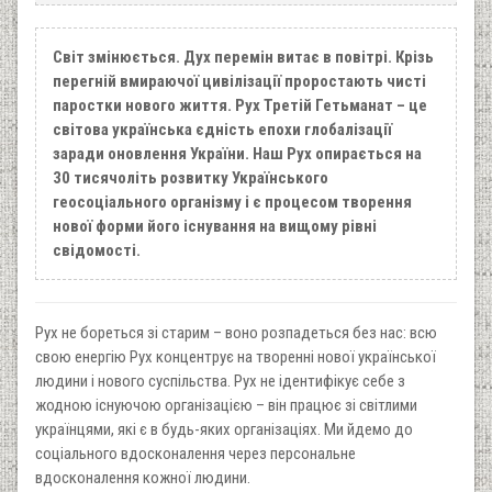
Світ змінюється. Дух перемін витає в повітрі. Крізь
перегній вмираючої цивілізації проростають чисті
паростки нового життя. Рух Третій Гетьманат – це
світова українська єдність епохи глобалізації
заради оновлення України. Наш Рух опирається на
30 тисячоліть розвитку Українського
геосоціального організму і є процесом творення
нової форми його існування на вищому рівні
свідомості.
Рух не бореться зі старим – воно розпадеться без нас: всю
свою енергію Рух концентрує на творенні нової української
людини і нового суспільства. Рух не ідентифікує себе з
жодною існуючою організацією – він працює зі світлими
українцями, які є в будь-яких організаціях. Ми йдемо до
соціального вдосконалення через персональне
вдосконалення кожної людини.