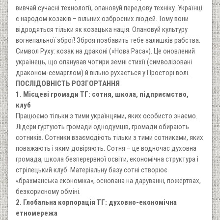
вивчай сучасні технології, опановуй передову техніку. Українці
є народом козаків – вільних озброєних людей. Тому вони
відродяться тільки як козацька нація. Опановуй культуру
вогнепальної зброї! Зброя позбавить тебе залишків рабства.
Символ Руху: козак на драконі («Нова Раса»). Це оновлений
українець, що опанував чотири земні стихії (символізовані
драконом-семарглом) й вільно рухається у Просторі волі.
ПОСЛІДОВНІСТЬ РОЗГОРТАННЯ
1. Місцеві громади ТГ: сотня, школа, підприємство,
клуб
Працюємо тільки з тими українцями, яких особисто знаємо.
Лідери гуртують громади однодумців, громади обирають
сотників. Сотники взаємодіють тільки з тими сотниками, яких
поважають і яким довіряють. Сотня – це водночас духовна
громада, школа безперервної освіти, економічна структура і
стрілецький клуб. Матеріальну базу сотні створює
«брахманська економіка», основана на даруванні, пожертвах,
безкорисному обміні.
2. Глобальна корпорація ТГ: духовно-економічна
етномережа