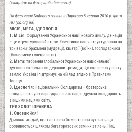
(клацайте на фото, щоб збільшити)
На фестивалі Бойового гопака в Пирогово 5 червня 2010 р. Фото
НО (sd.org.ua)
МІСІЯ, МЕТА, ІДЕОЛОГІЯ
1. Місія:
Формування Української нації нового циклу, де нація
– це структурований етнос. Ефективна нація структурована на
три варни: брахмани (мудреці), кшатрії (воїни), господарники
(бізнесмени і спеціалісти).
2. Мета:
творення глобальної Української національної
духовно-економічної держави-громади, що вкорінена у святу
землю України і підтримує на ній лад згідно з Правилами
Творця.
3. Ідеологія:
Національний Солідаризм – братерська
солідарність усіх варн української нації і дружня солідарність
з іншими націями світу.
ТРИ ЗОЛОТІ ПРАВИЛА
1. Оновлюйся!
Духовно:
згадай, що ти втілена божественна сутність, що
розвивається шляхом багаторазових земних втілень. Наш