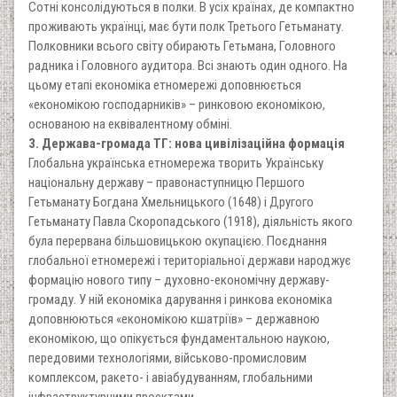
Сотні консолідуються в полки. В усіх країнах, де компактно
проживають українці, має бути полк Третього Гетьманату.
Полковники всього світу обирають Гетьмана, Головного
радника і Головного аудитора. Всі знають один одного. На
цьому етапі економіка етномережі доповнюється
«економікою господарників» – ринковою економікою,
основаною на еквівалентному обміні.
3. Держава-громада ТГ: нова цивілізаційна формація
Глобальна українська етномережа творить Українську
національну державу – правонаступницю Першого
Гетьманату Богдана Хмельницького (1648) і Другого
Гетьманату Павла Скоропадського (1918), діяльність якого
була перервана більшовицькою окупацією. Поєднання
глобальної етномережі і територіальної держави народжує
формацію нового типу – духовно-економічну державу-
громаду. У ній економіка дарування і ринкова економіка
доповнюються «економікою кшатріїв» – державною
економікою, що опікується фундаментальною наукою,
передовими технологіями, військово-промисловим
комплексом, ракето- і авіабудуванням, глобальними
інфраструктурними проектами