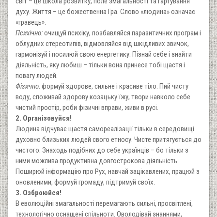
світ – це школа розвитку, поле змагальності та гартування
духу. Життя – це божественна Гра. Слово «людина» означає
«гравець».
Психічно:
очищуй психіку, позбавляйся паразитичних програм і
облудних стереотипів, відмовляйся від шкідливих звичок,
гармонізуй і посилюй свою енергетику. Пізнай себе і знайти
діяльність, яку любиш – тільки вона принесе тобі щастя і
повагу людей.
Фізично:
формуй здорове, сильне і красиве тіло. Пий чисту
воду, споживай здорову козацьку їжу, твори навколо себе
чистий простір, роби фізичні вправи, живи в русі.
2. Організовуйся!
Людина відчуває щастя самореалізації тільки в середовищі
духовно близьких людей свого етносу. Чисте притягується до
чистого. Знаходь подібних до себе українців – бо тільки з
ними можлива продуктивна довгострокова діяльність.
Поширюй інформацію про Рух, навчай зацікавлених, працюй з
оновленими, формуй громаду, підтримуй своїх.
3. Озброюйся!
В еволюційні змагальності перемагають сильні, просвітлені,
технологічно оснащені спільноти. Оволодівай знаннями,