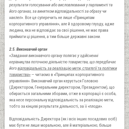
результати голосування або висловлювання у парламенті та
його органах, за винятком відповідальності за образу чи
наклеп».
Все це суперечить не лише «Принципам
корпоративного управління», але й здоровому глузду, адже
людина, яка не відповідає за свої рішення, не має права
приймати ці рішення, а тим більше державні закони.
2.5. Виконавчий орган
«Завдання виконавчого органу полягає у здійсненні
керівництва поточною діяльністю товариства, що передбачає
його
відповідальність за реалізацію мети, стратегії та політики
товариства»
— читаємо в «Принципах корпоративного
управління». Виконавчий орган керується Головою
(Директором, Генеральним директором, Президентом), що
обирається загальними зборами, отже в корпорації є особа,
яка несе персональну відповідальність за реалізацію мети,
тобто за кінцеві результати діяльності, за її «плоди».
Відповідальність Директора (як і всіх інших посадових осіб)
має бути не лише моральною, але й матеріальною; більше