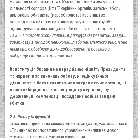
На основі комплексної та об’єктивної оцінки результатів
діяльності корпорації та її керівних органів, загальні збори
акціонерів обирають (переобирають) керівництво,
розглядають питання про винагороду керівництву або
відшкодування ним завданих збитків, адже, нагадаємо,
«3.3.6. Посадові особи повинні відшкодовувати збитки, завдані
товариству внаслідок невиконання або неналежного виконання
ними свого обов’язку діяти добросовісно та розумно в
найкращих інтересах товариства».
Конституція України не передбачає ні звіту Президента
та нардепів за виконану роботу, ні оцінку їхньої
діяльності з боку незалежних контролюючих органів, ні
право виборців дати власну оцінку керівництву
держави, ні компенсації посадових осіб за завдані
збитки.
2.8. Розподіл функцій
Із загальноприйнятих міжнародних стандартів, узагальнених в
«Принципах корпоративного управління», випливає доволі
струнка і ефективна система управління: