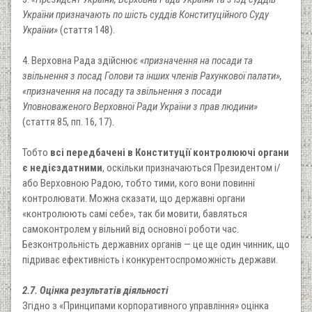
України призначають по шість суддів Конституційного Суду
України»
(стаття 148).
4. Верховна Рада здійснює
«призначення на посади та
звільнення з посад Голови та інших членів Рахункової палати»,
«призначення на посаду та звільнення з посади
Уповноваженого Верховної Ради України з прав людини»
(стаття 85, пп. 16, 17).
Тобто
всі передбачені в Конституції контролюючі органи
є недієздатними
, оскільки призначаються Президентом і/
або Верховною Радою, тобто тими, кого вони повинні
контролювати. Можна сказати, що державні органи
«контролюють самі себе», так би мовити, бавляться
самоконтролем у вільний від основної роботи час.
Безконтрольність державних органів — це ще один чинник, що
підриває ефективність і конкурентоспроможність держави.
2.7. Оцінка результатів діяльності
Згідно з «Принципами корпоративного управління» оцінка