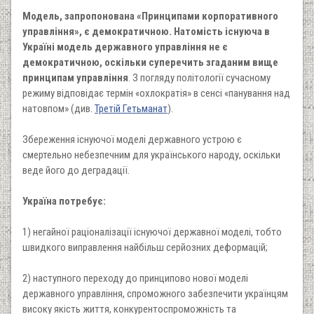
Модель, запропонована «Принципами корпоративного
управління», є демократичною. Натомість існуюча в
Україні модель державного управління не є
демократичною, оскільки суперечить згаданим вище
принципам управління
. З погляду політології сучасному
режиму відповідає термін «охлократія» в сенсі «панування над
натовпом» (див.
Третій Гетьманат
).
Збереження існуючої моделі державного устрою є
смертельно небезпечним для українського народу, оскільки
веде його до деградації.
Україна потребує:
1) негайної раціоналізації існуючої державної моделі, тобто
швидкого виправлення найбільш серйозних деформацій;
2) наступного переходу до принципово нової моделі
державного управління, спроможного забезпечити українцям
високу якість життя, конкурентоспроможність та