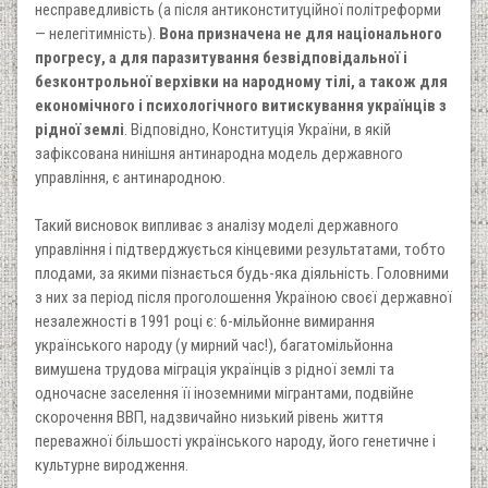
несправедливість (а після антиконституційної політреформи
— нелегітимність).
Вона призначена не для національного
прогресу, а для паразитування безвідповідальної і
безконтрольної верхівки на народному тілі, а також для
економічного і психологічного витискування українців з
рідної землі
. Відповідно, Конституція України, в якій
зафіксована нинішня антинародна модель державного
управління, є антинародною.
Такий висновок випливає з аналізу моделі державного
управління і підтверджується кінцевими результатами, тобто
плодами, за якими пізнається будь-яка діяльність. Головними
з них за період після проголошення Україною своєї державної
незалежності в 1991 році є: 6-мільйонне вимирання
українського народу (у мирний час!), багатомільйонна
вимушена трудова міграція українців з рідної землі та
одночасне заселення її іноземними мігрантами, подвійне
скорочення ВВП, надзвичайно низький рівень життя
переважної більшості українського народу, його генетичне і
культурне виродження.