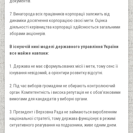
документів.
7. Винагорода всіх працівників корпорації залежить від
динаміки досягнення корпорацією своєї мети. Оцінка
діяльності керівництва корпорації здійснюється загальними
зборами акціонерів.
В існуючій нині моделі державного управління України
все майже навпаки:
1. Держава не має сформульованих місії і мети, тому сенс її
існування невідомий, а орієнтири розвитку відсутні.
2. Під час виборів громадяни не обирають контролюючий
орган. Компетентність і висока репутація не є обов’язковими
вимогами для кандидатів у виборні органи.
3. Президент і Верховна Рада не займаються виробленням
національної стратегії, тому держава функціонує в режимі
ситуативного реагування на подразники, живе одним днем.