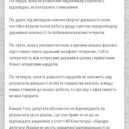
По-перше, вона не розробляє національну стратегію і,
відповідно, не контролює її виконання.
По-друге, під виглядом «законотворчої діяльності» вона
постійно втручається в роботу уряду з метою перерозподілу
державної власності та лобіювання власних інтересів.
По-третє, вона є некомпетентною з причини низької фахової
підготовки і через суцільний «конфлікт інтересів», тобто
суперечність між інтересами держави в цілому і приватними
бізнес-інтересами нардепів.
По-четверте, оплата діяльності нардепів не залежить
«від
результатів діяльності особи та товариства взагалі»
, а якщо
немає стимулів до якісної роботи, то про яку її ефективність
можна говорити.
Більше того, депутати абсолютно не відповідають за
результати своїх рішень, і це їхнє право ні за що не
відповідати закріплене у статті 80 Конституції:
«Народні
депутати України не несуть юридичної відповідальності за