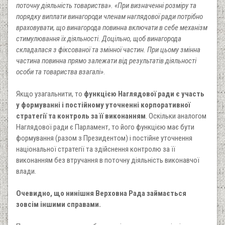
поточну діяльність товариства». «При визначенні розміру та
порядку виплати винагороди членам наглядової ради потрібно
враховувати, що винагорода повинна включати в себе механізм
стимулювання їх діяльності. Доцільно, щоб винагорода
складалася з фіксованої та змінної частин. При цьому змінна
частина повинна прямо залежати від результатів діяльності
особи та товариства взагалі»
.
Якщо узагальнити, то
функцією Наглядової ради є участь
у формуванні і постійному уточненні корпоративної
стратегії та контроль за її виконанням
. Оскільки аналогом
Наглядової ради є Парламент, то його функцією має бути
формування (разом з Президентом) і постійне уточнення
національної стратегії та здійснення контролю за її
виконанням без втручання в поточну діяльність виконавчої
влади.
Очевидно, що нинішня Верховна Рада займається
зовсім іншими справами.