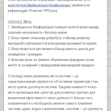
конституція Швейцарської Конфедерації
, прийнята на
референдумі 18 квітня 1999 року:
«Стаття 2. Мета.
1. Швейцарська Конфедерація захищає волю й права народу,
охороняє незалежність і безпеку країни.
2. Вона сприяє спільному добробуту, стійкому розвитку,
внутрішній згуртованості й культурному різноманіттю країни.
3. Вона піклується про якомога більшу рівність шансів для
громадянок і громадян.
4. Вона виступає за тривале збереження природних основ
життя та за мирний і справедливий міжнародний порядок».
З погляду науки управління, мета системи — це
характеризований сукупністю об’єктивних параметрів стан,
якого прагне досягнути система. Завдяки наявності чіткої
мети організація має орієнтир для розвитку і критерії для
визначення ефективності своєї діяльності. Більше того,
існування мети є необхідною умовою самого існування
системи, адже, згідно з визначенням,
«система — це сукупність