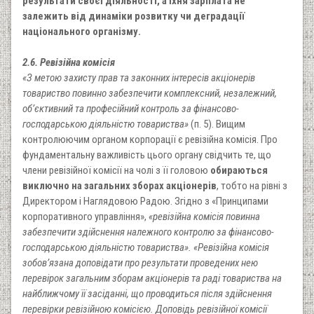
результати своєї діяльності, а їхня зарплата не
залежить від динаміки розвитку чи деградації
національного організму.
2.6. Ревізійна комісія
«З метою захисту прав та законних інтересів акціонерів
товариство повинно забезпечити комплексний, незалежний,
об’єктивний та професійний контроль за фінансово-
господарською діяльністю товариства»
(п. 5). Вищим
контролюючим органом корпорації є ревізійна комісія. Про
фундаментальну важливість цього органу свідчить те, що
члени ревізійної комісії на чолі з її головою
обираються
виключно на загальних зборах акціонерів
, тобто на рівні з
Директором і Наглядовою Радою. Згідно з «Принципами
корпоративного управління»,
«ревізійна комісія повинна
забезпечити здійснення належного контролю за фінансово-
господарською діяльністю товариства». «Ревізійна комісія
зобов’язана доповідати про результати проведених нею
перевірок загальним зборам акціонерів та раді товариства на
найближчому її засіданні, що проводиться після здійснення
перевірки ревізійною комісією. Доповідь ревізійної комісії