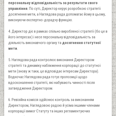
персональну відповідальність за результати свого
управління
. По суті, Директор керує розробкою стратегії
досягнення мети, а Наглядова рада допомагає йому в цьому,
виконуючи експертно-дорадчу функцію.
4. Директор діє в рамках спільно виробленої стратегії (бо це в
його інтересах) і несе персональну відповідальність за
діяльність виконавчого органу та
досягнення статутної
мети
.
5. Наглядова рада контролює виконання Директором
стратегії та динаміку наближення корпорації до статутної
мети (знову ж таки, це відповідає інтересам Директора).
Водночас Наглядова рада готує пропозиції щодо
вдосконалення стратегії, які набувають чинності після
затвердження Директором.
6. Ревізійна комісія здійснює контроль за виконанням
Директором, Наглядовою радою й усіма іншими членами
корпорації вимог Статуту та інших регламентуючих