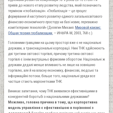
привів до нового етапу розвитку людства, який позначають
терміном «глобалізація».
«Глобалізація — це процес
формування й наступного розвитку єдиного загальносвітового
фінансово-економічного простору на базі нових, переважно
комп’ютерних технологій»
(Делягин Михаил.
Мировой кризис:
Общая теория глобализации.
— ИНФРА-М, 2003, 768 с.).
Головними гравцями на цьому просторі вже є не національні
держави, а транснаціональні корпорації. Нині ТНК здійснюють
дві третини світової торгівлі, причому третина світової
торгівлі є їхнім внутрішньо фірмовим оборотом. Національні ж
держави дедалі менше впливають не лише на зовнішню
торгівлю, але й на власну економіку, фінансові, людські та
інформаційні потоки; більше того, національні уряди все
частіше стають маріонетками ТНК.
Виникає запитання, чому ТНК виявилися ефективнішими в
конкурентній боротьбі з національними державами?
Можливо, головна причина в тому, що корпоративна
модель управління є ефективнішою в порівнянні з