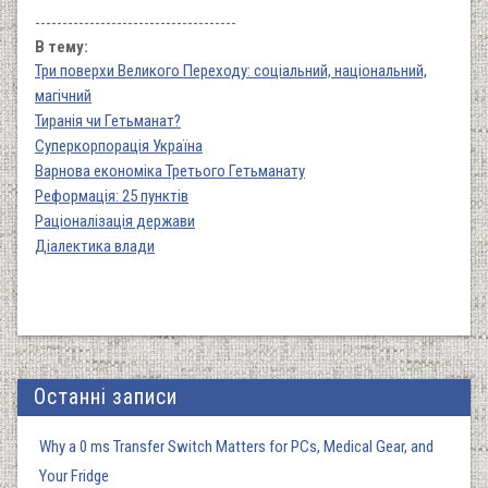
-------------------------------------
В тему:
Три поверхи Великого Переходу: соціальний, національний,
магічний
Тиранія чи Гетьманат?
Суперкорпорація Україна
Варнова економіка Третього Гетьманату
Реформація: 25 пунктів
Раціоналізація держави
Діалектика влади
Останні записи
Why a 0 ms Transfer Switch Matters for PCs, Medical Gear, and
Your Fridge