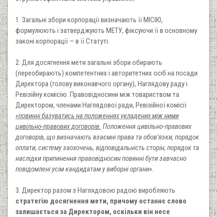
1. Загальні збори корпорації визначають її МІСІЮ,
формулюють і затверджують МЕТУ, фіксуючи її в основному
законі корпорації — в її Статуті.
2. Для досягнення мети загальні збори обирають
(переобирають) компетентних і авторитетних осіб на посади
Директора (голову виконавчого органу), Наглядову раду і
Ревізійну комісію. Правовідносини між товариством та
Директором, членами Наглядової ради, Ревізійної комісії
«повинні базуватись на положеннях укладених між ними
цивільно-правових договорів.
Положення цивільно-правових
договорів, що визначають взаємні права та обов’язки, порядок
оплати, систему заохочень, відповідальність сторін, порядок та
наслідки припинення правовідносин повинні бути завчасно
повідомлені усім кандидатам у виборні органи».
3. Директор разом з Наглядовою радою виробляють
стратегію досягнення мети, причому останнє слово
залишається за Директором, оскільки він несе