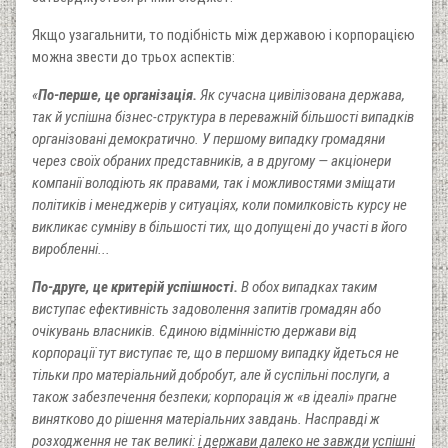
Якщо узагальнити, то подібність між державою і корпорацією
можна звести до трьох аспектів:
«
По-перше, це організація.
Як сучасна цивілізована держава,
так й успішна бізнес-структура в переважній більшості випадків
організовані демократично. У першому випадку громадяни
через своїх обраних представників, а в другому — акціонери
компанії володіють як правами, так і можливостями зміщати
політиків і менеджерів у ситуаціях, коли помилковість курсу не
викликає сумніву в більшості тих, що допущені до участі в його
виробленні...
По-друге, це критерій успішності.
В обох випадках таким
виступає ефективність задоволення запитів громадян або
очікувань власників. Єдиною відмінністю держави від
корпорації тут виступає те, що в першому випадку йдеться не
тільки про матеріальний добробут, але й суспільні послуги, а
також забезпечення безпеки; корпорація ж «в ідеалі» прагне
винятково до рішення матеріальних завдань. Насправді ж
розходження не так великі:
і держави далеко не завжди успішні