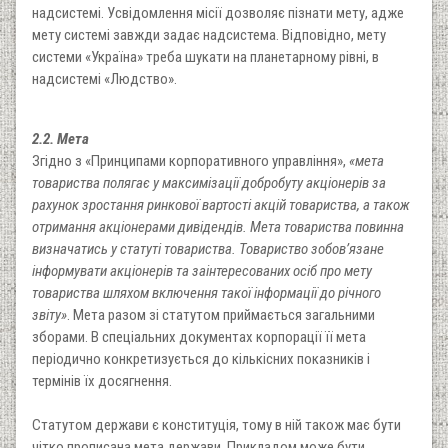
надсистемі. Усвідомлення місії дозволяє пізнати мету, адже
мету системі завжди задає надсистема. Відповідно, мету
системи «Україна» треба шукати на планетарному рівні, в
надсистемі «Людство».
2.2. Мета
Згідно з «Принципами корпоративного управління»,
«мета
товариства полягає у максимізації добробуту акціонерів за
рахунок зростання ринкової вартості акцій товариства, а також
отримання акціонерами дивідендів. Мета товариства повинна
визначатись у статуті товариства. Товариство зобов’язане
інформувати акціонерів та заінтересованих осіб про мету
товариства шляхом включення такої інформації до річного
звіту»
. Мета разом зі статутом приймається загальними
зборами. В спеціальних документах корпорації її мета
періодично конкретизується до кількісних показників і
термінів їх досягнення.
Статутом держави є конституція, тому в ній також має бути
чітко прописана мета держави. Прикладом може бути