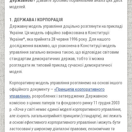
державною?
Давайте зробимо порівняльний аналіз цих двох
моделей.
1. ДЕРЖАВА І КОРПОРАЦІЯ
Державну модель управління доцільно розглянути на прикладі
України. Ця модель офіційно зафіксована в Конституції
України*, яка прийнята 28 червня 1996 року. Для нашого
дослідження важливо, що узаконена в Конституції модель
управління загально визнана такою, що відповідає світовим
стандартам демократичних держав, тобто її можна
розглядати як типовий приклад сучасної демократичної
моделі.
Корпоративну модель управління розглянемо на основі іншого
офіційного документу —
«Принципів корпоративного
управління»
, розроблених і затверджених Державною
комісією з цінних паперів та фондового ринку 11 грудня 2003
р.
«Хоча у світі немає єдиної моделі корпоративного управління,
але існують загальноприйняті принципи (стандарти), які лежать
в основі ефективного корпоративного управління і можуть бути
застосовані у широкому діапазоні правових, економічних та