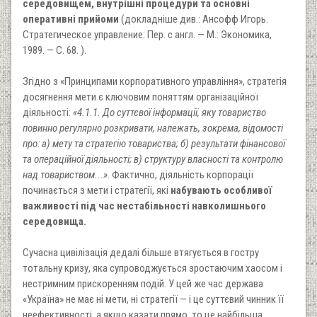
середовищем, внутрішні процедури та основні
оперативні прийоми
(докладніше див.: Ансофф Игорь.
Стратегическое управление: Пер. с англ. — М.: Экономика,
1989. — С. 68. ).
Згідно з «Принципами корпоративного управління», стратегія
досягнення мети є ключовим поняттям організаційної
діяльності:
«4.1.1. До суттєвої інформації, яку товариство
повинно регулярно розкривати, належать, зокрема, відомості
про: а) мету та стратегію товариства; б) результати фінансової
та операційної діяльності; в) структуру власності та контролю
над товариством...»
. Фактично, діяльність корпорації
починається з мети і стратегії, які
набувають особливої
важливості під час нестабільності навколишнього
середовища.
Сучасна цивілізація дедалі більше втягується в гостру
тотальну кризу, яка супроводжується зростаючим хаосом і
нестримним прискоренням подій. У цей же час держава
«Україна» не має ні мети, ні стратегії — і це суттєвий чинник її
неефективності, а якщо казати прямо, то це найбільша