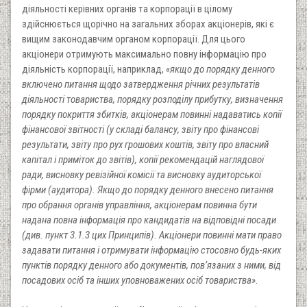
діяльності керівних органів та корпорації в цілому
здійснюється щорічно на загальних зборах акціонерів, які є
вищим законодавчим органом корпорації. Для цього
акціонери отримують максимально повну інформацію про
діяльність корпорації, наприклад,
«якщо до порядку денного
включено питання щодо затвердження річних результатів
діяльності товариства, порядку розподілу прибутку, визначення
порядку покриття збитків, акціонерам повинні надаватись копії
фінансової звітності (у складі балансу, звіту про фінансові
результати, звіту про рух грошових коштів, звіту про власний
капітал і приміток до звітів), копії рекомендацій наглядової
ради, висновку ревізійної комісії та висновку аудиторської
фірми (аудитора). Якщо до порядку денного внесено питання
про обрання органів управління, акціонерам повинна бути
надана повна інформація про кандидатів на відповідні посади
(див. пункт 3.1.3 цих Принципів). Акціонери повинні мати право
задавати питання і отримувати інформацію стосовно будь-яких
пунктів порядку денного або документів, пов’язаних з ними, від
посадових осіб та інших уповноважених осіб товариства»
.