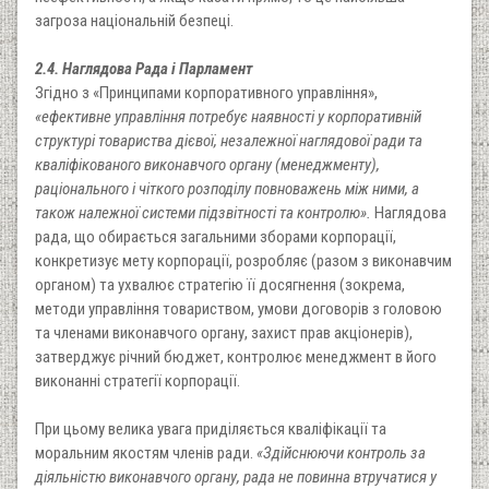
загроза національній безпеці.
2.4. Наглядова Рада і Парламент
Згідно з «Принципами корпоративного управління»,
«ефективне управління потребує наявності у корпоративній
структурі товариства дієвої, незалежної наглядової ради та
кваліфікованого виконавчого органу (менеджменту),
раціонального і чіткого розподілу повноважень між ними, а
також належної системи підзвітності та контролю».
Наглядова
рада, що обирається загальними зборами корпорації,
конкретизує мету корпорації, розробляє (разом з виконавчим
органом) та ухвалює стратегію її досягнення (зокрема,
методи управління товариством, умови договорів з головою
та членами виконавчого органу, захист прав акціонерів),
затверджує річний бюджет, контролює менеджмент в його
виконанні стратегії корпорації.
При цьому велика увага приділяється кваліфікації та
моральним якостям членів ради.
«Здійснюючи контроль за
діяльністю виконавчого органу, рада не повинна втручатися у