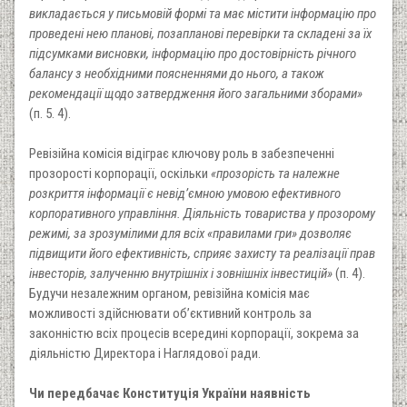
викладається у письмовій формі та має містити інформацію про
проведені нею планові, позапланові перевірки та складені за їх
підсумками висновки, інформацію про достовірність річного
балансу з необхідними поясненнями до нього, а також
рекомендації щодо затвердження його загальними зборами»
(п. 5. 4).
Ревізійна комісія відіграє ключову роль в забезпеченні
прозорості корпорації, оскільки
«прозорість та належне
розкриття інформації є невід’ємною умовою ефективного
корпоративного управління. Діяльність товариства у прозорому
режимі, за зрозумілими для всіх «правилами гри» дозволяє
підвищити його ефективність, сприяє захисту та реалізації прав
інвесторів, залученню внутрішніх і зовнішніх інвестицій»
(п. 4).
Будучи незалежним органом, ревізійна комісія має
можливості здійснювати об’єктивний контроль за
законністю всіх процесів всередині корпорації, зокрема за
діяльністю Директора і Наглядової ради.
Чи передбачає Конституція України наявність