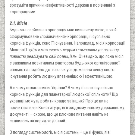
зрозуміти причини неефективності держав в порівнянні з
корпораціями.
2.1. Місія
Будь-яка серйозна корпорація має визначену місію, в якій
сформульоване «призначення» корпорації, її суспільно
корисна функція, сенс її існування. Наприклад, місія корпорації
Microsoft:
«Дати можливість людям і компаніям усього світу
повністю реалізувати свій потенціал».
Очевидно, що ясна місія
є важливим позитивним фактором будь-якої організованої
спільноти, подібно до того, як усвідомлення сенсу свого
існування робить людину впевненішою і ефективнішою.
А в чому полягає місія України? В чому її сенс і суспільно
корисна функція для планетарної людської спільноти? Що
українці можуть робити краще за інших? Про це ви не
прочитаєте ні в Конституції, ні в жодному іншому державному
документі — схоже, що це ключове питання навіть не
ставилось на порядок денний.
З погляду системології, місія системи — це її функція в