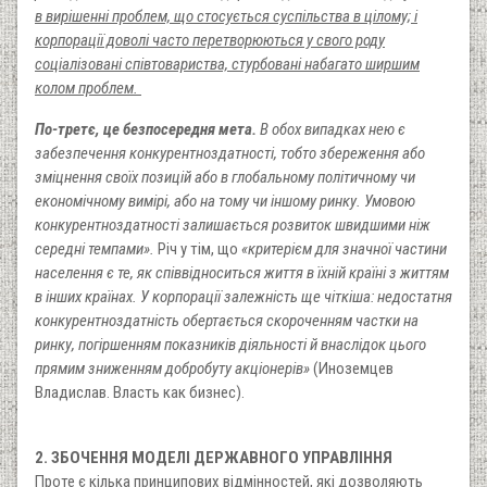
в вирішенні проблем, що стосується суспільства в цілому; і
корпорації доволі часто перетворюються у свого роду
соціалізовані співтовариства, стурбовані набагато ширшим
колом проблем.
По-третє, це безпосередня мета.
В обох випадках нею є
забезпечення конкурентноздатності, тобто збереження або
зміцнення своїх позицій або в глобальному політичному чи
економічному вимірі, або на тому чи іншому ринку. Умовою
конкурентноздатності залишається розвиток швидшими ніж
середні темпами».
Річ у тім, що
«критерієм для значної частини
населення є те, як співвідноситься життя в їхній країні з життям
в інших країнах. У корпорації залежність ще чіткіша: недостатня
конкурентноздатність обертається скороченням частки на
ринку, погіршенням показників діяльності й внаслідок цього
прямим зниженням добробуту акціонерів»
(Иноземцев
Владислав. Власть как бизнес).
2. ЗБОЧЕННЯ МОДЕЛІ ДЕРЖАВНОГО УПРАВЛІННЯ
Проте є кілька принципових відмінностей, які дозволяють