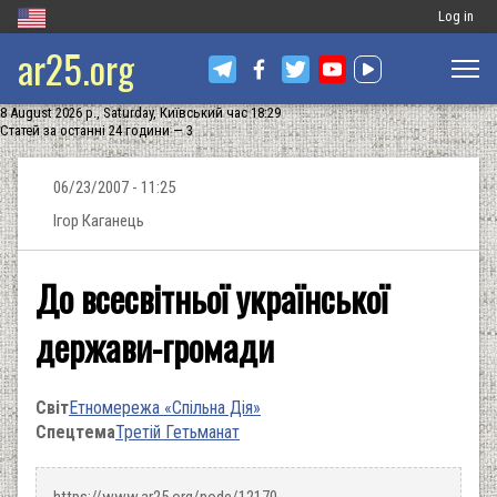
Меню
Log in
ar25.org
обліковог
запису
8 August 2026 р., Saturday, Київський час 18:29
користува
Статей за останні 24 години — 3
06/23/2007 - 11:25
Ігор Каганець
До всесвітньої української
держави-громади
Світ
Етномережа «Спільна Дія»
Спецтема
Третій Гетьманат
https://www.ar25.org/node/12170