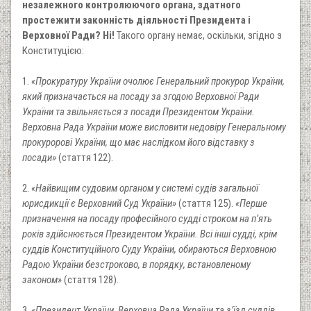
незалежного контролюючого органа, здатного
простежити законність діяльності Президента і
Верховної Ради? Ні!
Такого органу немає, оскільки, згідно з
Конституцією:
1.
«Прокуратуру України очолює Генеральний прокурор України,
який призначається на посаду за згодою Верховної Ради
України та звільняється з посади Президентом України.
Верховна Рада України може висловити недовіру Генеральному
прокуророві України, що має наслідком його відставку з
посади»
(стаття 122).
2.
«Найвищим судовим органом у системі судів загальної
юрисдикції є Верховний Суд України»
(стаття 125).
«Перше
призначення на посаду професійного судді строком на п’ять
років здійснюється Президентом України. Всі інші судді, крім
суддів Конституційного Суду України, обираються Верховною
Радою України безстроково, в порядку, встановленому
законом»
(стаття 128).
3.
«Президент України, Верховна Рада України та з’їзд суддів