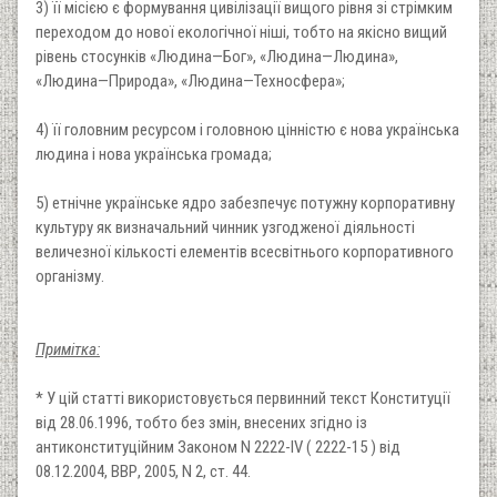
3) її місією є формування цивілізації вищого рівня зі стрімким
переходом до нової екологічної ніші, тобто на якісно вищий
рівень стосунків «Людина—Бог», «Людина—Людина»,
«Людина—Природа», «Людина—Техносфера»;
4) її головним ресурсом і головною цінністю є нова українська
людина і нова українська громада;
5) етнічне українське ядро забезпечує потужну корпоративну
культуру як визначальний чинник узгодженої діяльності
величезної кількості елементів всесвітнього корпоративного
організму.
Примітка:
* У цій статті використовується первинний текст Конституції
від 28.06.1996, тобто без змін, внесених згідно із
антиконституційним Законом N 2222-IV ( 2222-15 ) від
08.12.2004, ВВР, 2005, N 2, ст. 44.