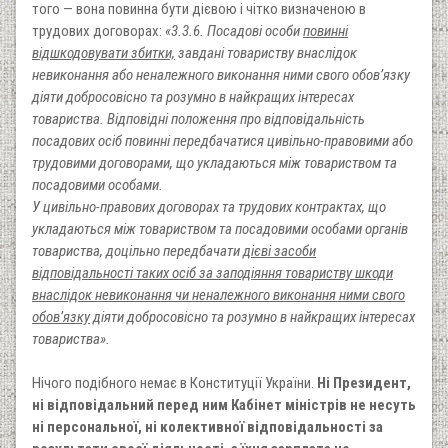
того — вона повинна бути дієвою і чітко визначеною в
трудових договорах:
«3.3.6. Посадові особи
повинні
відшкодовувати збитки,
завдані товариству внаслідок
невиконання або неналежного виконання ними свого обов’язку
діяти добросовісно та розумно в найкращих інтересах
товариства. Відповідні положення про відповідальність
посадових осіб повинні передбачатися цивільно-правовими або
трудовими договорами, що укладаються між товариством та
посадовими особами.
У цивільно-правових договорах та трудових контрактах, що
укладаються між товариством та посадовими особами органів
товариства, доцільно передбачати
дієві засоби
відповідальності таких осіб за заподіяння товариству шкоди
внаслідок невиконання чи неналежного виконання ними свого
обов’язку
діяти добросовісно та розумно в найкращих інтересах
товариства».
Нічого подібного немає в Конституції України.
Ні Президент,
ні відповідальний перед ним Кабінет міністрів не несуть
ні персональної, ні колективної відповідальності за