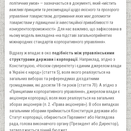
політичних умов»
— зазначається в документі, який
«містить
важливі принципи та рекомендації щодо якісного та прозорого
управління товариством, дотримання яких має допомогти
товариствам у підвищенні їх інвестиційної привабливості та
конкурентоспроможності»
. Для нас важливо, що зафіксована в
ньому модель викладена «на підставі загальноприйнятих
міжнародних стандартів корпоративного управління».
Відразу ж впадає в око
подібність між управлінськими
структурами держави і корпорації.
Наприклад, згідно з
Конституцією, «Носієм суверенітету і єдиним джерелом влади
в Україні є народ» (стаття 5), воля якого реалізується на
загальних виборах та референдумах дієздатними
громадянами, які досягли 18-ти років (стаття 70). А згідно з
«Принципами корпоративного управління», джерелом влади є
акціонери корпорації, воля яких реалізується на загальних
зборах акціонерів (п. 2. «Права акціонерів»). В обох випадках
загальними зборами приймається Конституція держави або
Статут корпорації, обираються Парламент або Наглядова
рада, голова виконавчого органу (Президент або Директор),
затверджується річний бюджет.