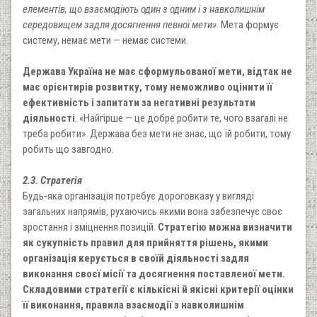
елементів, що взаємодіють один з одним і з навколишнім
середовищем задля досягнення певної мети»
. Мета формує
систему, немає мети — немає системи.
Держава Україна не має сформульованої мети, відтак не
має орієнтирів розвитку, тому неможливо оцінити її
ефективність і запитати за негативні результати
діяльності
. «Найгірше — це добре робити те, чого взагалі не
треба робити». Держава без мети не знає, що їй робити, тому
робить що завгодно.
2.3. Стратегія
Будь-яка організація потребує дороговказу у вигляді
загальних напрямів, рухаючись якими вона забезпечує своє
зростання і зміцнення позицій.
Стратегію можна визначити
як сукупність правил для прийняття рішень, якими
організація керується в своїй діяльності задля
виконання своєї місії та досягнення поставленої мети.
Складовими стратегії є кількісні й якісні критерії оцінки
її виконання, правила взаємодії з навколишнім