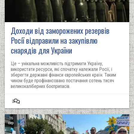
Доходи від заморожених резервів
Росії відправили на закупівлю
снарядів для України
Це – унікальна можливість підтримати Україну,
використати ресурси, які спочатку належали Росії, і
зберегти державні фінанси європейських країн. Таким
чином буде профінансовано постачання сотень тисяч
великокаліберних боєприпасів.
0
16
сер