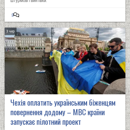
штурмові гвинтівки.
0
3 чер
Чехія оплатить українським біженцям
повернення додому – МВС країни
запускає пілотний проект