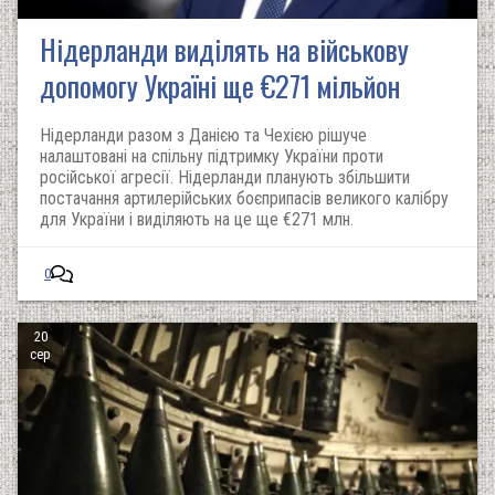
Нідерланди виділять на військову
допомогу Україні ще €271 мільйон
Нідерланди разом з Данією та Чехією рішуче
налаштовані на спільну підтримку України проти
російської агресії. Нідерланди планують збільшити
постачання артилерійських боєприпасів великого калібру
для України і виділяють на це ще €271 млн.
0
20
сер