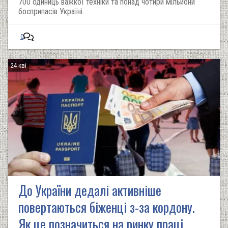
700 одиниць важкої техніки та понад чотири мільйони
боєприпасів Україні.
0
24 кві
До України дедалі активніше
повертаються біженці з-за кордону.
Як це позначиться на ринку праці