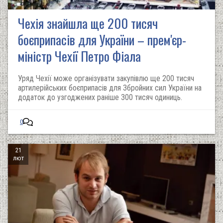
Чехія знайшла ще 200 тисяч
боєприпасів для України – прем'єр-
міністр Чехії Петро Фіала
Уряд Чехії може організувати закупівлю ще 200 тисяч
артилерійських боєприпасів для Збройних сил України на
додаток до узгоджених раніше 300 тисяч одиниць.
0
21
лют