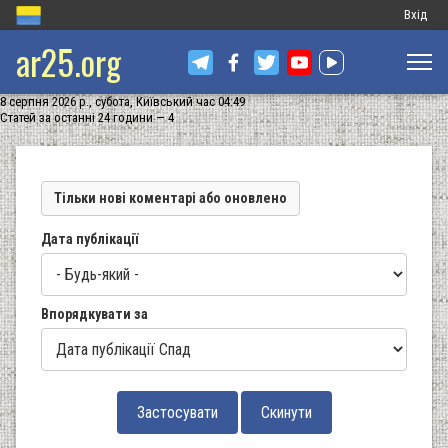
Меню
Вхід
ar25.org
обліков
запису
8 серпня 2026 р., субота, Київський час 04:49
користу
Статей за останні 24 години — 4
Тільки нові коментарі або оновлено
Дата публікації
Впорядкувати за