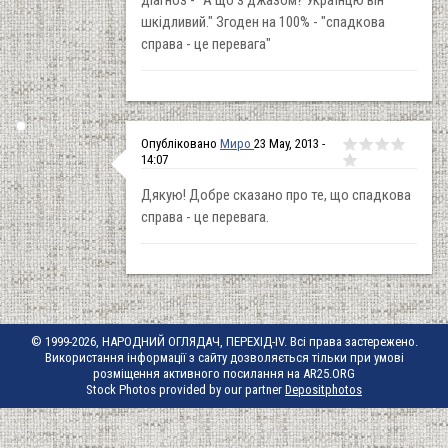
шкідливий." Згоден на 100% - "спадкова
справа - це перевага"
Опубліковано
Миро
23 May, 2013 -
14:07
Дякую! Добре сказано про те, що спадкова
справа - це перевага.
© 1999-2026, НАРОДНИЙ ОГЛЯДАЧ, ПЕРЕХІД-IV. Всі права застережено.
Використання інформації з сайту дозволяється тільки при умові
розміщення активного посилання на AR25.ORG
Stock Photos provided by our partner
Depositphotos