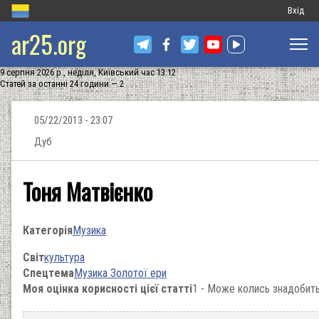
Меню
Вхід
ar25.org
обліков
запису
9 серпня 2026 р., неділя, Київський час 13:12
користу
Статей за останні 24 години — 2
05/22/2013 - 23:07
Дуб
Тоня Матвієнко
Категорія
Музика
Світ
культура
Спецтема
Музика Золотої ери
Моя оцінка корисності цієї статті
1 - Може колись знадобить