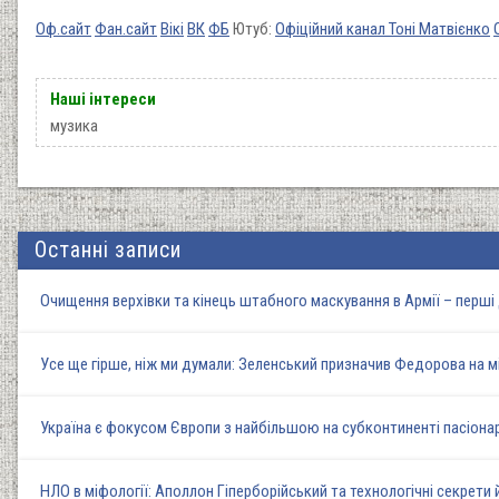
Оф.сайт
Фан.сайт
Вікі
ВК
ФБ
Ютуб:
Офіційний канал Тоні Матвієнко
Наші інтереси
музика
Останні записи
Очищення верхівки та кінець штабного маскування в Армії – перш
Усе ще гірше, ніж ми думали: Зеленський призначив Федорова на м
Україна є фокусом Європи з найбільшою на субконтиненті пасіона
НЛО в міфології: Аполлон Гіперборійський та технологічні секрети