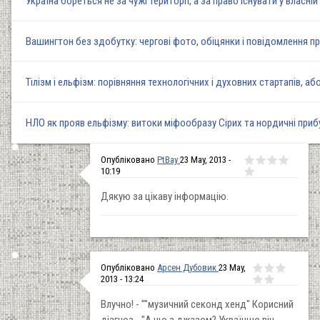
Україна бореться не за чужі території, а за право існувати у власн
Вашингтон без здобутку: чергові фото, обіцянки і повідомлення пр
Тілізм і ельфізм: порівняння технологічних і духовних стартапів, аб
НЛО як прояв ельфізму: витоки міфообразу Сірих та нордичні прибул
Опубліковано
PtBay
23 May, 2013 -
10:19
Дякую за цікаву інформацію.
Опубліковано
Арсен Дубовик
23 May,
2013 - 13:24
Влучно! - ""музичний секонд хенд" Корисний
діагноз - "А що з джазом? Українцю він