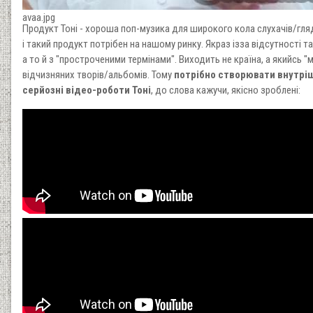
avaa.jpg
Продукт Тоні - хороша поп-музика для широкого кола слухачів/гляда
і такий продукт потрібен на нашому ринку. Якраз ізза відсутності т
а то й з "простроченими термінами". Виходить не країна, а якийсь "му
відчизняних творів/альбомів. Тому
потрібно створювати внутріш
серйозні відео-роботи Тоні
, до слова кажучи, якісно зроблені: