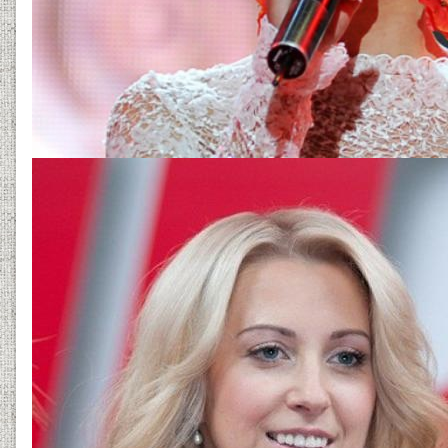
133112540620jpg.jpg