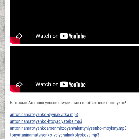
Бажаємо Антоніні успіхів в музичних і особистісних пошуках!
antoninamatviyenko-dyvnakvitka.mp3
antoninamatviyenko-htoyadlyatebe.mp3
antoninamatviyenkoarsenmirzoyanvalentynlysenko-moyisny.mp3
tonyataninamatviyenko-velychalnakolyskova.mp3