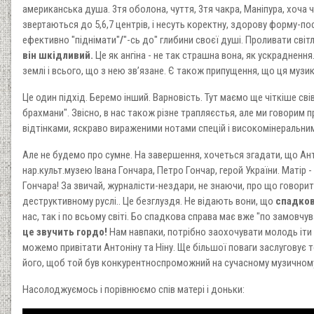
американська душа. 3тя оболона, чуття, 3тя чакра, Маніпура, хоча ча
звертаються до 5,6,7 центрів, і несуть коректну, здорову форму-по
ефективно "піднімати"
/
"-сь до" глибини своєї душі. Проливати світ
він шкідливий.
Це як ангіна - не так страшна вона, як ускраднення.
землі і всього, що з нею зв’язане. Є також припущення, що ця музи
Це один підхід. Беремо інший. Варновість. Тут маємо ще чіткіше с
брахмани". Звісно, в нас також різне трапляєстья, але ми говорим 
відтінками, яскраво вираженими нотами спецій і високомінеральним
Але не будемо про сумне. На завершення, хочеться згадати, що Ант
нар.культ.музею Івана Гончара, Петро Гончар, герой України. Матір -
Гончара! За звичай, журналісти-нездари, не знаючи, про що говорити
деструктивному руслі.. Це безглуздя. Не відають вони, що
спадков
нас, так і по всьому світі. Бо спадкова справа має вже "по замовчу
це звучить гордо!
Нам навпаки, потрібно заохочувати молодь іти с
можемо привітати Антоніну та Ніну. Ще більшої поваги заслуговує
його, щоб той був конкурентноспроможний на сучасному музичному
Насолоджуємось і порівнюємо спів матері і доньки: