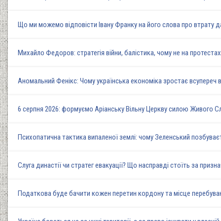
Що ми можемо відповісти Івану Франку на його слова про втрату д
Михайло Федоров: стратегія війни, балістика, чому не на протеста
Аномальний Фенікс: Чому українська економіка зростає всупереч в
6 серпня 2026: формуємо Аріанську Вільну Церкву силою Живого 
Психопатична тактика випаленої землі: чому Зеленський позбуває
Слуга династії чи стратег евакуації? Що насправді стоїть за при
Податкова буде бачити кожен перетин кордону та місце перебуван