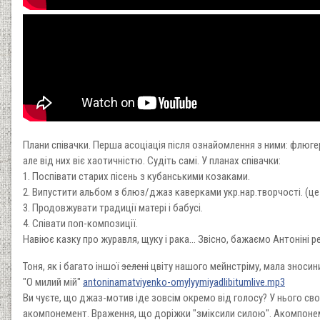
Плани співачки. Перша асоціація після ознайомлення з ними: флюгер,
але від них віє хаотичністю. Судіть самі. У планах співачки:
1. Поспівати старих пісень з кубанськими козаками.
2. Випустити альбом з блюз/джаз каверками укр.нар.творчості. (це
3. Продовжувати традиції матері і бабусі.
4. Співати поп-композиції.
Навіює казку про журавля, щуку і рака... Звісно, бажаємо Антоніні р
Тоня, як і багато іншої
зелені
цвіту нашого мейнстріму, мала зносин
"О милий мій"
antoninamatviyenko-omylyymiyadlibitumlive.mp3
Ви чуєте, що джаз-мотив іде зовсім окремо від голосу? У нього своє
акомпонемент. Враження, що доріжки "зміксили силою". Акомпонемен