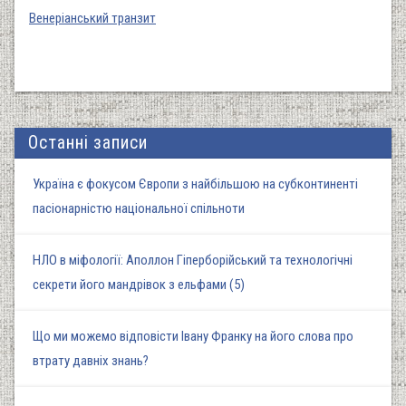
Венеріанський транзит
Останні записи
Україна є фокусом Європи з найбільшою на субконтиненті
пасіонарністю національної спільноти
НЛО в міфології: Аполлон Гіперборійський та технологічні
секрети його мандрівок з ельфами (5)
Що ми можемо відповісти Івану Франку на його слова про
втрату давніх знань?