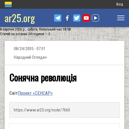
Меню
Вхід
ar25.org
обліков
запису
8 серпня 2026 р., субота, Київський час 18:58
користу
Статей за останні 24 години — 3
08/24/2005 - 07:01
Народний Оглядач
Сонячна революція
Світ
Проект «СЕНСАР»
https://www.ar25.org/node/7660