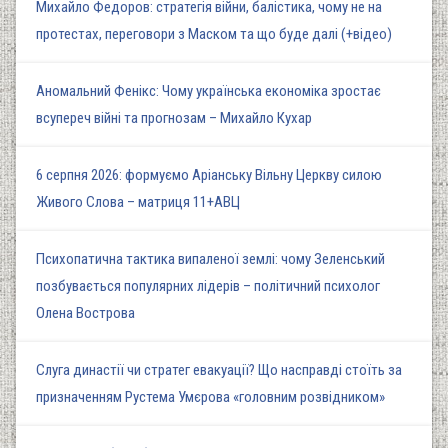
Михайло Федоров: стратегія війни, балістика, чому не на
протестах, переговори з Маском та що буде далі (+відео)
Аномальний Фенікс: Чому українська економіка зростає
всупереч війні та прогнозам – Михайло Кухар
6 серпня 2026: формуємо Аріанську Вільну Церкву силою
Живого Слова – матриця 11+АВЦ
Психопатична тактика випаленої землі: чому Зеленський
позбувається популярних лідерів – політичний психолог
Олена Вострова
Слуга династії чи стратег евакуації? Що насправді стоїть за
призначенням Рустема Умєрова «головним розвідником»