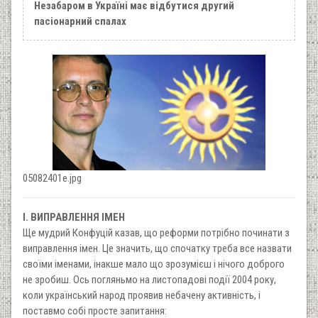
Незабаром в Україні має відбутися другий
пасіонарний спалах
05082401e.jpg
I. ВИПРАВЛЕННЯ ІМЕН
Ще мудрий Конфуцій казав, що реформи потрібно починати з
виправлення імен. Це значить, що спочатку треба все назвати
своїми іменами, інакше мало що зрозумієш і нічого доброго
не зробиш. Ось погляньмо на листопадові події 2004 року,
коли український народ проявив небачену активність, і
поставмо собі просте запитання: