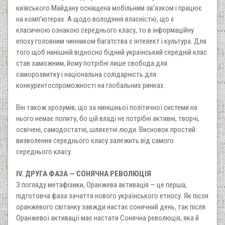
київського Майдану оснащена мобільним зв’язком і працює
на комп’ютерах. А щодо володіння власністю, що є
класичною ознакою середнього класу, то в інформаційну
епоху головним чинником багатства є інтелект і культура. Для
того щоб нинішній відносно бідний український середній клас
став заможним, йому потрібні лише свобода для
саморозвитку і національна солідарність для
конкурентоспроможності на глобальних ринках.
Він також зрозумів, що за нинішньої політичної системи на
нього немає попиту, бо цій владі не потрібні активні, творчі,
освічені, самодостатні, шляхетні люди. Висновок простий:
визволення середнього класу залежить від самого
середнього класу.
IV. ДРУГА ФАЗА — СОНЯЧНА РЕВОЛЮЦІЯ
З погляду метафізики, Оранжева активація — це перша,
підготовча фаза зачаття нового українського етносу. Як після
оранжевого світанку завжди настає сонячний день, так після
Оранжевої активації має настати Сонячна революція, яка й