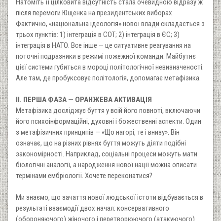
Натоміть її цілковита відсутність стала очевидною відразу ж
після перемоги Ющенка на президентських виборах.
Фактично, «національна ідеологія» нової влади складається з
трьох пунктів: 1) інтеграція в СОТ; 2) інтеграція в ЄС; 3)
інтеграція в НАТО. Все інше — це ситуативне реагування на
поточні подразники в режимі пожежної команди. Майбутнє
цієї системи губиться в мороці політологічної невизначеності.
Але там, де пробуксовує політологія, допомагає метафізика.
II. ПЕРША ФАЗА — ОРАНЖЕВА АКТИВАЦІЯ
Метафізика досліджує буття у всій його повноті, включаючи
його психоінформаційні, духовні і божественні аспекти. Один
з метафізичних принципів — «Що нагорі, те і внизу». Він
означає, що на різних рівнях буття можуть діяти подібні
закономірності. Наприклад, соціальні процеси можуть мати
біологічні аналогії, а народження нової нації можна описати
термінами ембріології. Хочете переконатися?
Ми знаємо, що зачаття нової людської істоти відбувається в
результаті взаємодії двох начал: консервативного
(обороняючого) жіночого і перетворюючого (атакуючого)