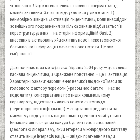
чоловічого. Яйцеклітина велика і пасивна, сперматозоїд
малий і активний. Зачаття відбувається у два етапи: 1)
неймовірно швидка «активація яйцеклітини», коли внаслідок
зовнішнього подразнення за кілька хвилин відбувається її
переструктурування — на старій інформаційній базі; 2)
внесення в активовану яйцеклітину нової, перетворюючої
батьківської інформації і зачаття нової істоти. Це ази
ембріології.
Далі починається метафізика. Україна 2004 року — це велика
пасивна яйцеклітина, а Оранжеве повстання — це її активація.
Характерні ознаки: накопичення великої людської маси як
головного фактору перемоги («разом нас багато — нас не
подолати»), консервативна протидія кримінальному
перевороту, відсутність якісно нового світогляду
(перетворюючої інформації) — звідси зосередження на
минулому і відсутність національної ідеології майбутнього.
Виниклий світоглядний вакуум був миттєво заповнений
ідеологією лібералізму, який інтереси міжнародного капіталу
ставить вище інтересів нації, — звідси прагнення влади