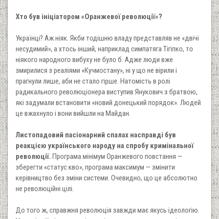
Хто був ініціатором «Оранжевої революції»?
Українці? Аж ніяк. Якби тодішню владу представляв не «двічі
несудимий», а хтось інший, наприклад симпатяга Тігіпко, то
ніякого народного вибуху не було б. Адже люди вже
змирилися з реаліями «Кучмостану», ні у що не вірили і
прагнули лише, аби не стало гірше. Натомість в ролі
радикального революціонера виступив Янукович з братвою,
які задумали встановити «новий донецький порядок». Людей
це вжахнуло і вони вийшли на Майдан.
Листопадовий пасіонарний спалах насправді був
реакцією українського народу на спробу кримінальної
революції.
Програма мінімум Оранжевого повстання —
зберегти «статус кво», програма максимум — змінити
керівництво без зміни системи. Очевидно, що це абсолютно
не революційні цілі.
До того ж, справжня революція завжди має якусь ідеологію.