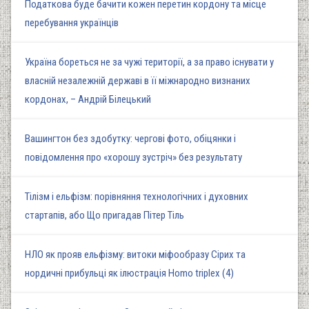
Податкова буде бачити кожен перетин кордону та місце
перебування українців
Україна бореться не за чужі території, а за право існувати у
власній незалежній державі в її міжнародно визнаних
кордонах, – Андрій Білецький
Вашингтон без здобутку: чергові фото, обіцянки і
повідомлення про «хорошу зустріч» без результату
Тілізм і ельфізм: порівняння технологічних і духовних
стартапів, або Що пригадав Пітер Тіль
НЛО як прояв ельфізму: витоки міфообразу Сірих та
нордичні прибульці як ілюстрація Homo triplex (4)