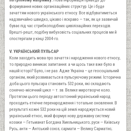
формування нових організаційних структур. Це і буде
зачаттям нового українського етносу. Все відбуватиметься
надзвичайно швидко, цікаво і яскраво — так, як це зазвичай
буває під час стрибкоподібних цивілізаційних переходів.
Врешті-решт, подібну вибуховість соціальних процесів ми й
спостерігали у кінці 2004-го.
V. УКРАЇНСЬКИЙ ПУЛЬСАР
Коли заходить мова про зачаття і народження нового етносу,
то природно виникає запитання: а чи щось таке вже було в
нашій історії? Було, і не раз. Адже Україна – це геосоціальний
організм, який розвивається в пульсуючому режимі. Історична
доба цього пульсара становить 532 роки, які складають
сонячно-місячний цикл — т. зв. Велике миротворче коло.
Протягом цього періоду автохтонний український народ
проходить етнічне перенародження і тотальне оновлення. В
результаті кожні 532 роки на цій землі народжується новий
український етнос, який формує нову державну систему:
козаки — Гетьманат Богдана Хмельницького; руси — Київську
Русь; анти — Антський союз; сармати — Велику Сарматію;