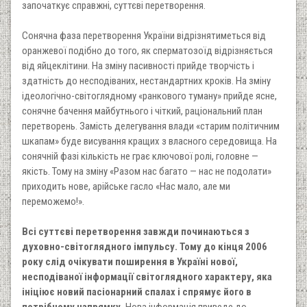
започаткує справжні, суттєві перетворення.
Сонячна фаза перетворення України відрізнятиметься від
оранжевої подібно до того, як сперматозоїд відрізняється
від яйцеклітини. На зміну пасивності прийде творчість і
здатність до несподіваних, нестандартних кроків. На зміну
ідеологічно-світоглядному «ранкового туману» прийде ясне,
сонячне бачення майбутнього і чіткий, раціональний план
перетворень. Замість делегування влади «старим політичним
шкапам» буде висування кращих з власного середовища. На
сонячній фазі кількість не грає ключової ролі, головне —
якість. Тому на зміну «Разом нас багато — нас не подолати»
приходить нове, арійське гасло «Нас мало, але ми
переможемо!».
Всі суттєві перетворення завжди починаються з
духовно-світоглядного імпульсу. Тому до кінця 2006
року слід очікувати поширення в Україні нової,
несподіваної інформації світоглядного характеру, яка
ініціює новий пасіонарний спалах і спрямує його в
потрібному напрямку.
Нова інформація приведе до