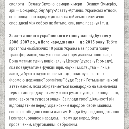
сколоти — Велику Скуфію, самари-кімери — Велику Кіммерію,
арії — Сонцеподібну Арту-Аратту-Артанію. Українські етноси,
що послідовно народжуються на цій землі, генетично
споріднені між собою як батько, син, внук, правнук і т. д.
Зачаття нового українського етносу має відбутися у
2006-2007 рр., а його народження — до 2015 року.
Тобто
протягом найближчих 10 років Україна має пройти повну
трансформацію, яка увінчається формуванням нової нації.
Вона матиме єдину національну Церкву (духовну Громаду),
яка поєднуватиме функції віри, науки і мистецтва — як це
завжди було в одухотворених здорових суспільствах.
Формою державної організації буде Третій Гетьманат на чолі
з гетьманом, який обиратиметься всенародно на визначений
термін і зосереджуватиме у своїх руках функції законодавчої,
виконавчої та судової влади. За плоди своєї діяльності він
відповідатиме перед українським народом своїм майном,
своєю свободою і своїм життям. Влада буде відповідальною
і контрольованою народом, — тому що народ буде
просвіченим, згуртованим і озброєним.