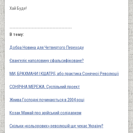
Хай Буде!
------------------------------------------
В тему:
Добра Новина для Четвертого Переходу
Євангеліє наполовину сфальсифіковане?
МИ, БРАХМАНИ І КШАТРІЇ, або практика Сонячної Революції
СОНЯЧНА МЕРЕЖА: Суспільний проект
Жнива Господні починаються в 2004 році
Козак Мамай про арійський солідаризм
Скільки «кольорових» революцій ще чекає Україну?