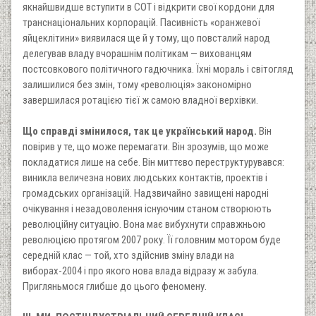
якнайшвидше вступити в СОТ і відкрити свої кордони для
транснаціональних корпорацій. Пасивність «оранжевої
яйцеклітини» виявилася ще й у тому, що повсталий народ
делегував владу вчорашнім політикам — вихованцям
постсовкового політичного гадючника. Їхні мораль і світогляд
залишилися без змін, тому «революція» закономірно
завершилася ротацією тієї ж самою владної верхівки.
Що справді змінилося, так це український народ.
Він
повірив у те, що може перемагати. Він зрозумів, що може
покладатися лише на себе. Він миттєво переструктурувався:
виникла величезна нових людських контактів, проектів і
громадських організацій. Надзвичайно завищені народні
очікування і незадоволення існуючим станом створюють
революційну ситуацію. Вона має вибухнути справжньою
революцією протягом 2007 року. Її головним мотором буде
середній клас — той, хто здійснив зміну влади на
виборах-2004 і про якого нова влада відразу ж забула.
Пригляньмося глибше до цього феномену.