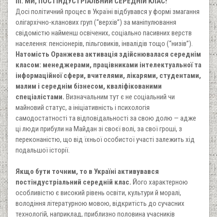
III. МИ, ПОСТІНДУСТРІАЛЬНИЙ СЕРЕДНІЙ КЛАС!
Досі політичний процес в Україні відбувався у формі змагання
олігархічно-кланових груп (“верхів”) за маніпулювання
свідомістю найменш освічених, соціально пасивних верств
населення: пенсіонерів, пільговиків, інвалідів тощо (“низів”).
Натомість Оранжева активація здійснювалася середнім
класом: менеджерами, працівниками інтелектуальної та
інформаційної сфери, вчителями, лікарями, студентами,
малим і середнім бізнесом, кваліфікованими
спеціалістами.
Визначальним тут є не соціальний чи
майновий статус, а ініціативність і психологія
самодостатності та відповідальності за свою долю — адже
ці люди прибули на Майдан зі своєї волі, за свої гроші, з
переконаністю, що від їхньої особистої участі залежить хід
подальшої історії.
Якщо бути точним, то в Україні активувався
постіндустріальний середній клас.
Його характерною
особливістю є високий рівень освіти, культури й моралі,
володіння літературною мовою, відкритість до сучасних
технологій, наприклад, приблизно половина учасників