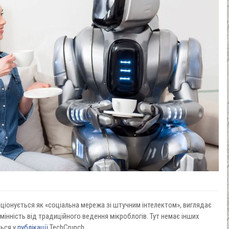
иціонується як «соціальна мережа зі штучним інтелектом», виглядає
дмінність від традиційного ведення мікроблогів. Тут немає інших
ться у
публікації
TechCrunch.