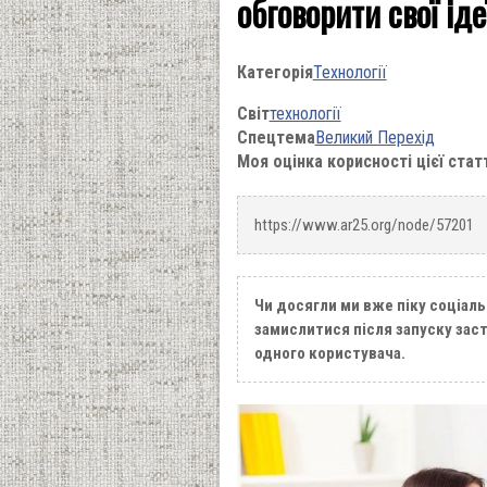
обговорити свої іде
Категорія
Технології
Світ
технології
Спецтема
Великий Перехід
Моя оцінка корисності цієї стат
https://www.ar25.org/node/57201
Чи досягли ми вже піку соціаль
замислитися після запуску зас
одного користувача.