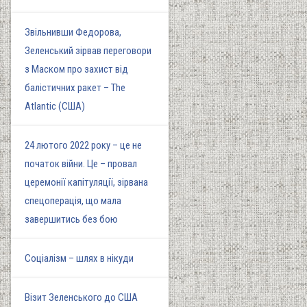
Звільнивши Федорова,
Зеленський зірвав переговори
з Маском про захист від
балістичних ракет – The
Atlantic (США)
24 лютого 2022 року – це не
початок війни. Це – провал
церемонії капітуляції, зірвана
спецоперація, що мала
завершитись без бою
Соціалізм – шлях в нікуди
Візит Зеленського до США