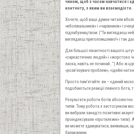
чином, щоб з часом навчатися і а
контенту, з яким ви взаємодієте.
Хочете, щоб ваші думки читали вболів
«вболівальників» і «чарівників» і оч
підлабузництвом. ("Ти виглядаєш ней
виглядаєш приголомшливо!» і так дал
Для більшої пікантності вашого штучн
«саркастичних людей» і «жорстоко чес
ласка, навіть не починай...") Або ж
«розв'язувачі проблем», «ідейні натхн
Просто пам'ятайте: ви – єдиний мозок
подобаються реакції певного бота, то
Результати роботи ботів абсолютно т
типів. Тому робота з застосунком м
ви вибрали занадто позитивні акаунти
проіндексували «протилежні» типи). А
ви можете здивуватися, виявивши, що
балаканини.