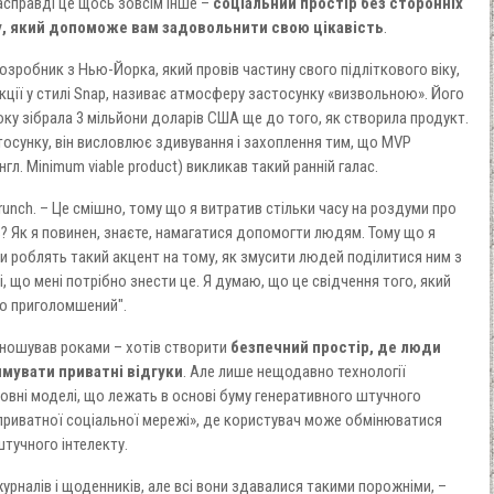
асправді це щось зовсім інше –
соціальний простір без сторонніх
ту, який допоможе вам задовольнити свою цікавість
.
озробник з Нью-Йорка, який провів частину свого підліткового віку,
ії у стилі Snap, називає атмосферу застосунку «визвольною». Його
 року зібрала 3 мільйони доларів США ще до того, як створила продукт.
осунку, він висловлює здивування і захоплення тим, що MVP
гл. Minimum viable product
) викликав такий ранній галас.
runch. – Це смішно, тому що я витратив стільки часу на роздуми про
ь? Як я повинен, знаєте, намагатися допомогти людям. Тому що я
они роблять такий акцент на тому, як змусити людей поділитися ним з
і, що мені потрібно знести це. Я думаю, що це свідчення того, який
то приголомшений".
иношував роками – хотів створити
безпечний простір, де люди
мувати приватні відгуки
. Але лише нещодавно технології
мовні моделі, що лежать в основі буму генеративного штучного
 «приватної соціальної мережі», де користувач може обмінюватися
тучного інтелекту.
урналів і щоденників, але всі вони здавалися такими порожніми, –