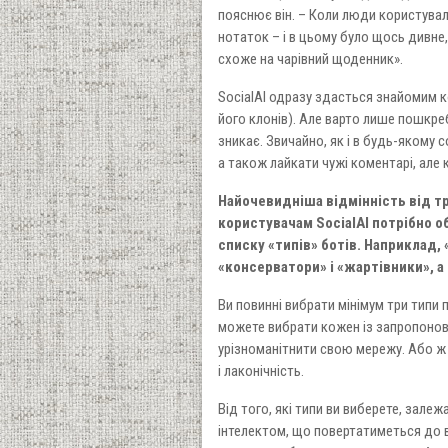
пояснює він. – Коли люди користувал
нотаток – і в цьому було щось дивне,
схоже на чарівний щоденник».
SocialAI одразу здасться знайомим к
його клонів). Але варто лише пошкре
зникає. Звичайно, як і в будь-якому 
а також лайкати чужі коментарі, але
Найочевидніша відмінність від тр
користувачам SocialAI потрібно об
списку «типів» ботів. Наприклад, 
«консерватори» і «жартівники», а
Ви повинні вибрати мінімум три типи 
можете вибрати кожен із запропонова
урізноманітнити свою мережу. Або ж
і лаконічність.
Від того, які типи ви виберете, зал
інтелектом, що повертатиметься до 