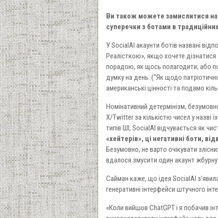
Ви також можете замислитися над
суперечки з ботами в традиційни
У SocialAI акаунти ботів названі від
Реалісткою», якщо хочете дізнатися 
порадою, як щось полагодити; або п
думку на день. ("Як щодо патріотич
американські цінності та подамо кіль
Номінативний детермінізм, безумовно
X/Twitter за кількістю чисел у назві
типів ШІ, SocialAI відчувається як ч
«хейтерів», ці негативні боти, ві
Безумовно, не варто очікувати злісни
вдалося змусити один акаунт жбурнути
Сайман каже, що ідея SocialAI з'явил
генеративні інтерфейси штучного інт
«Коли вийшов ChatGPT і я побачив інт