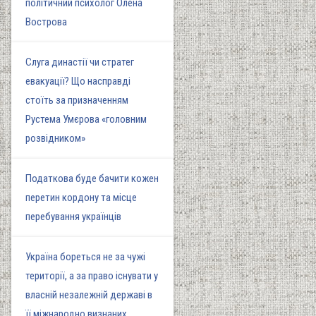
політичний психолог Олена
Вострова
Слуга династії чи стратег
евакуації? Що насправді
стоїть за призначенням
Рустема Умєрова «головним
розвідником»
Податкова буде бачити кожен
перетин кордону та місце
перебування українців
Україна бореться не за чужі
території, а за право існувати у
власній незалежній державі в
її міжнародно визнаних