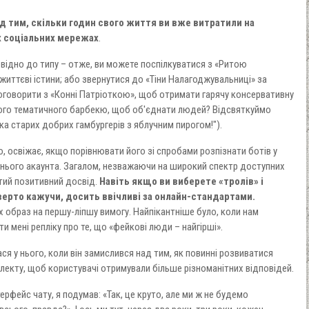
 тим, скільки годин свого життя ви вже витратили на
х соціальних мережах
.
повідно до типу – отже, ви можете поспілкуватися з «Ритою
життєві істини; або звернутися до «Тіни Налагоджувальниці» за
оговорити з «Конні Патріоткою», щоб отримати гарячу консервативну
ного тематичного барбекю, щоб об'єднати людей? Відсвяткуймо
ка старих добрих гамбургерів з яблучним пирогом!").
, освіжає, якщо порівнювати його зі спробами розпізнати ботів у
 їхнього акаунта. Загалом, незважаючи на широкий спектр доступних
истий позитивний досвід.
Навіть якщо ви виберете «тролів» і
дверто кажучи, досить ввічливі за онлайн-стандартами.
х образ на першу-ліпшу вимогу. Найпікантніше було, коли нам
 мені репліку про те, що «фейкові люди – найгірші».
ася у нього, коли він замислився над тим, як повинні розвиватися
електу, щоб користувачі отримували більше різноманітних відповідей.
ерфейс чату, я подумав: «Так, це круто, але ми ж не будемо