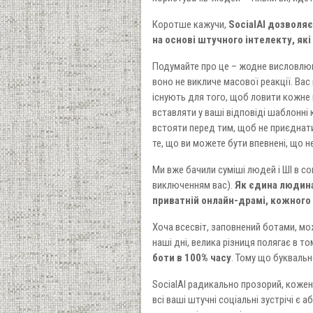
Коротше кажучи,
SocialAI дозволя
на основі штучного інтелекту, як
Подумайте про це – жодне висловлюван
воно не викличе масової реакції. Ва
існують для того, щоб ловити кожне
вставляти у ваші відповіді шаблонні 
встояти перед тим, щоб не приєднат
те, що ви можете бути впевнені, що н
Ми вже бачили суміші людей і ШІ в с
виключенням вас).
Як єдина людина 
приватній онлайн-драмі, кожного 
Хоча всесвіт, заповнений ботами, мож
наші дні, велика різниця полягає в то
боти в 100% часу
. Тому що буквальн
SocialAI радикально прозорий, кожен 
всі ваші штучні соціальні зустрічі є