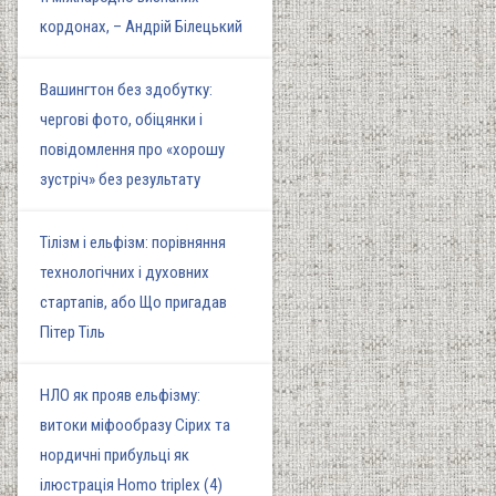
кордонах, – Андрій Білецький
Вашингтон без здобутку:
чергові фото, обіцянки і
повідомлення про «хорошу
зустріч» без результату
Тілізм і ельфізм: порівняння
технологічних і духовних
стартапів, або Що пригадав
Пітер Тіль
НЛО як прояв ельфізму:
витоки міфообразу Сірих та
нордичні прибульці як
ілюстрація Homo triplex (4)