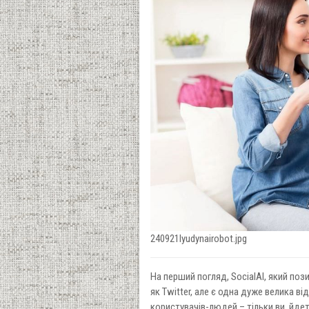
240921lyudynairobot.jpg
На перший погляд, SocialAI, який поз
як Twitter, але є одна дуже велика ві
користувачів-людей – тільки ви, йде