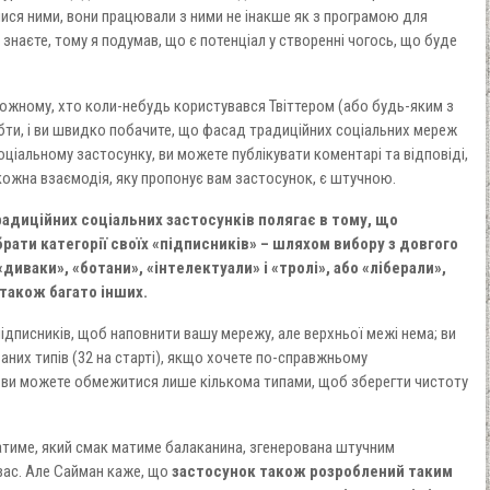
ися ними, вони працювали з ними не інакше як з програмою для
 знаєте, тому я подумав, що є потенціал у створенні чогось, що буде
ожному, хто коли-небудь користувався Твіттером (або будь-яким з
бти, і ви швидко побачите, що фасад традиційних соціальних мереж
соціальному застосунку, ви можете публікувати коментарі та відповіді,
 кожна взаємодія, яку пропонує вам застосунок, є штучною.
адиційних соціальних застосунків полягає в тому, що
рати категорії своїх «підписників» – шляхом вибору з довгого
«диваки», «ботани», «інтелектуали» і «тролі», або «ліберали»,
 також багато інших.
підписників, щоб наповнити вашу мережу, але верхньої межі нема; ви
них типів (32 на старті), якщо хочете по-справжньому
 ви можете обмежитися лише кількома типами, щоб зберегти чистоту
ежатиме, який смак матиме балаканина, згенерована штучним
вас. Але Сайман каже, що
застосунок також розроблений таким