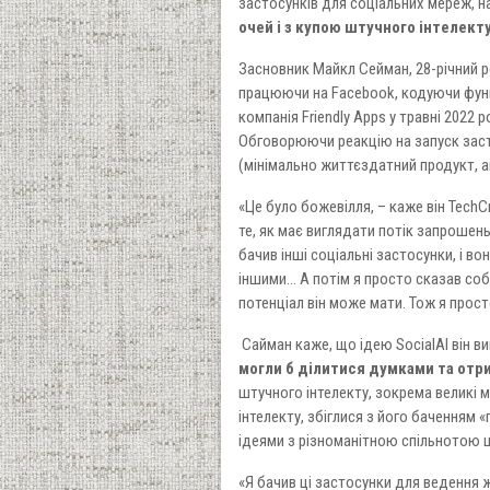
застосунків для соціальних мереж, н
очей і з купою штучного інтелек
Засновник Майкл Сейман, 28-річний р
працюючи на Facebook, кодуючи функц
компанія Friendly Apps у травні 2022
Обговорюючи реакцію на запуск заст
(мінімально життєздатний продукт, ан
«Це було божевілля, – каже він TechC
те, як має виглядати потік запрошен
бачив інші соціальні застосунки, і в
іншими... А потім я просто сказав соб
потенціал він може мати. Тож я прос
Сайман каже, що ідею SocialAI він в
могли б ділитися думками та отри
штучного інтелекту, зокрема великі 
інтелекту, збіглися з його баченням
ідеями з різноманітною спільнотою ш
«Я бачив ці застосунки для ведення ж