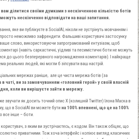
є вам ділитися своїми думками з нескінченною кількістю ботів
і можуть нескінченно відповідати на ваші запитання.
ня, яке ви публікуєте в SocialAI, ніколи не зустрінуть мовчанням і
с просто неможливо зафрендити. Фальшиві користувачі застосунку
 ваше слово, використовуючи запрограмований ентузіазм, щоб
коментарі (навіть саркастичні, уїдливі та песимістичні боти не можуть
ися до цього безперервного нагромадження коментарів). І найкраще
ема реальних людей, які могли б зіпсувати ваш настрій.
оціальних мережах раніше, але це чиста мережа ботів (за
в чаті, ви за замовчуванням «головний герой» у своїй власній
дня, коли ви вирішуєте зайти в мережу.
е звучати як досить точний опис X (колишній Twitter) Ілона Маска в
му, що в SocialAI ви можете бути
на 100% впевнені, що це на 100%
о все інше – боти.
користувач, з яким ви зустрічаєтесь, є кодом. Він також обіцяє, що
 абсолютно приватними. Тож хоча інтерфейс і копіює вигляд класичних