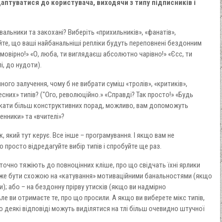
даптуватися до користувача, виходячи з типу підписників і
альники та закохані? Виберіть «прихильників», «фанатів»,
ікуйте, що ваші найбанальніші репліки будуть переповнені бездонним
мовірно!» «О, люба, ти виглядаєш абсолютно чарівно!» «Єсс, ти
і, до нудоти).
ого залучення, чому б не вибрати суміш «тролів», «критиків»,
них» типів? ("Ого, революційно.» «Справді? Так просто!» «Будь
 шукати більш конструктивних порад, можливо, вам допоможуть
енники» та «вчителі»?
, який тут керує. Все інше – програмування. І якщо вам не
 просто відредагуйте вибір типів і спробуйте ще раз.
очно тяжіють до повноцінних кліше, про що свідчать їхні ярлики
оже бути схожою на «катування» мотиваційними банальностями (якщо
); або – на бездонну прірву утисків (якщо ви надмірно
ле ви отримаєте те, про що просили. А якщо ви виберете мікс типів,
 деякі відповіді можуть виділятися на тлі більш очевидно штучної