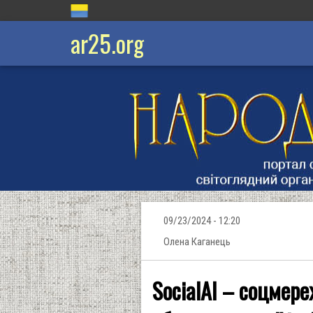
ar25.org
09/23/2024 - 12:20
Олена Каганець
SocialAI – соцмер