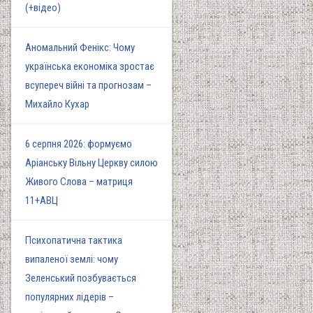
(+відео)
Аномальний Фенікс: Чому
українська економіка зростає
всупереч війні та прогнозам –
Михайло Кухар
6 серпня 2026: формуємо
Аріанську Вільну Церкву силою
Живого Слова – матриця
11+АВЦ
Психопатична тактика
випаленої землі: чому
Зеленський позбувається
популярних лідерів –