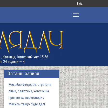
Меню
Вхід
облікового
запису
користувача
, п'ятниця, Київський час 15:56
ні 24 години — 4
Останні записи
Михайло Федоров: стратегія
війни, балістика, чому не на
протестах, переговори з
Маском та що буде далі