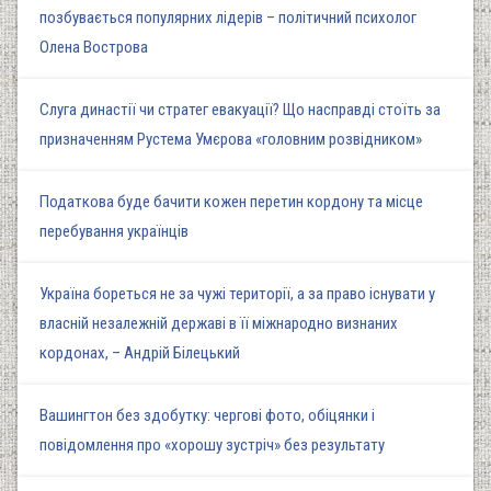
позбувається популярних лідерів – політичний психолог
Олена Вострова
Слуга династії чи стратег евакуації? Що насправді стоїть за
призначенням Рустема Умєрова «головним розвідником»
Податкова буде бачити кожен перетин кордону та місце
перебування українців
Україна бореться не за чужі території, а за право існувати у
власній незалежній державі в її міжнародно визнаних
кордонах, – Андрій Білецький
Вашингтон без здобутку: чергові фото, обіцянки і
повідомлення про «хорошу зустріч» без результату