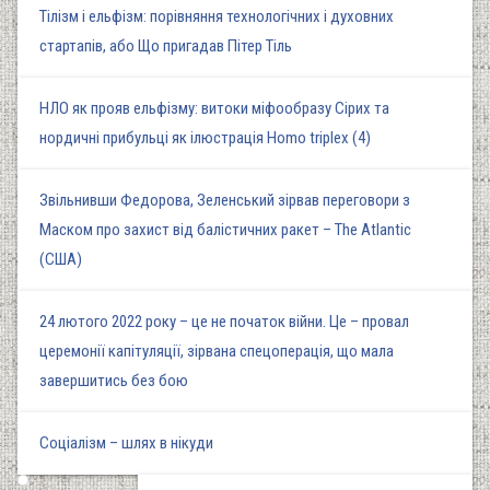
Тілізм і ельфізм: порівняння технологічних і духовних
стартапів, або Що пригадав Пітер Тіль
НЛО як прояв ельфізму: витоки міфообразу Сірих та
нордичні прибульці як ілюстрація Homo triplex (4)
Звільнивши Федорова, Зеленський зірвав переговори з
Маском про захист від балістичних ракет – The Atlantic
(США)
24 лютого 2022 року – це не початок війни. Це – провал
церемонії капітуляції, зірвана спецоперація, що мала
завершитись без бою
Соціалізм – шлях в нікуди