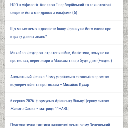
НЛО в міфології: Аполлон Гіперборійський та технологічні
секрети його мандрівок з ельфами (5)
Що ми можемо відповісти Івану Франку на його слова про
втрату давніх знань?
Михайло Федоров: стратегія війни, балістика, чому не на
протестах, переговори з Маском та що буде далі (+відео)
Аномальний Фенікс: Чому українська економіка зростає
всупереч війні та прогнозам – Михайло Кухар
6 серпня 2026: формуємо Аріанську Вільну Церкву силою
Живого Слова – матриця 11+АВЦ
Психопатична тактика випаленої землі: чому Зеленський