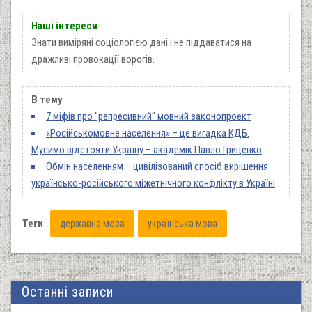
Наші інтереси
Знати виміряні соціологією дані і не піддаватися на
дражливі провокації ворогів.
В тему
7 міфів про "репресивний" мовний законопроект
«Російськомовне населення» – це вигадка КДБ.
Мусимо відстояти Україну – академік Павло Гриценко
Обмін населенням – цивілізований спосіб вирішення
українсько-російського міжетнічного конфлікту в Україні
Теги
державна мова
українська мова
Останні записи