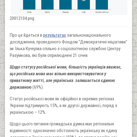
20012104.png
Про це йдеться в
результатах
загальнонаціонального
дослідження, проведеного Фондом "Демократичні ініціативи"
ім. Ілька Кучеріва спільно з соціологічною службою Центру
Разумкова, які були оприлюднені 21 січня.
Щодо статусу російської мови, більшість українців вважає,
що російська мова має вільно використовуватися у
приватному житті, але українська залишається єдиною
державною
(69%).
Статус російської мови як офіційної в окремих регіонах
України підтримують 15%, а як другої державної, поряд з
українською – 12%.
Щодо цього питання громадська думка має регіональні
відмінності: однозначно обстоюють українську як єдину