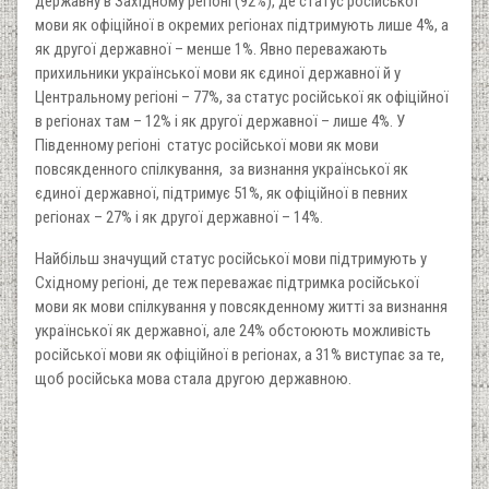
державну в Західному регіоні (92%), де статус російської
мови як офіційної в окремих регіонах підтримують лише 4%, а
як другої державної – менше 1%. Явно переважають
прихильники української мови як єдиної державної й у
Центральному регіоні – 77%, за статус російської як офіційної
в регіонах там – 12% і як другої державної – лише 4%. У
Південному регіоні статус російської мови як мови
повсякденного спілкування, за визнання української як
єдиної державної, підтримує 51%, як офіційної в певних
регіонах – 27% і як другої державної – 14%.
Найбільш значущий статус російської мови підтримують у
Східному регіоні, де теж переважає підтримка російської
мови як мови спілкування у повсякденному житті за визнання
української як державної, але 24% обстоюють можливість
російської мови як офіційної в регіонах, а 31% виступає за те,
щоб російська мова стала другою державною.