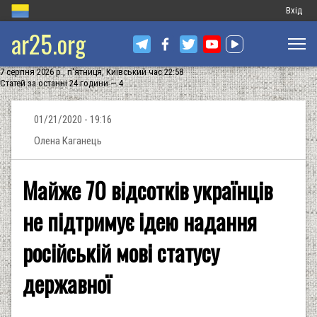
Меню
Вхід
ar25.org
обліков
запису
7 серпня 2026 р., п'ятниця, Київський час 22:58
користу
Статей за останні 24 години — 4
01/21/2020 - 19:16
Олена Каганець
Майже 70 відсотків українців
не підтримує ідею надання
російській мові статусу
державної