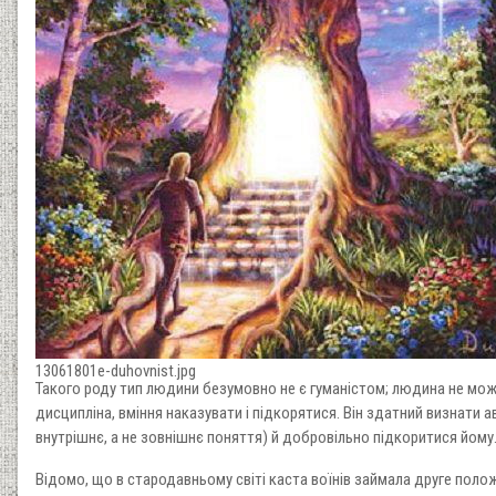
13061801e-duhovnist.jpg
Такого роду тип людини безумовно не є гуманістом; людина не мож
дисципліна, вміння наказувати і підкорятися. Він здатний визнати 
внутрішнє, а не зовнішнє поняття) й добровільно підкоритися йому
Відомо, що в стародавньому світі каста воїнів займала друге положен