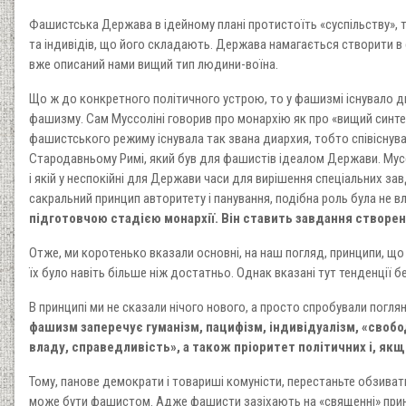
Фашистська Держава в ідейному плані протистоїть «суспільству», т
та індивідів, що його складають. Держава намагається створити в
вже описаний нами вищий тип людини-воїна.
Що ж до конкретного політичного устрою, то у фашизмі існувало дв
фашизму. Сам Муссоліні говорив про монархію як про «вищий синтез
фашистського режиму існувала так звана диархия, тобто співіснуван
Стародавньому Римі, який був для фашистів ідеалом Держави. Мусс
і якій у неспокійні для Держави часи для вирішення спеціальних за
сакральний принцип авторитету і панування, подібна роль була не в
підготовчою стадією монархії. Він ставить завдання створен
Отже, ми коротенько вказали основні, на наш погляд, принципи, щ
їх було навіть більше ніж достатньо. Однак вказані тут тенденції 
В принципі ми не сказали нічого нового, а просто спробували пог
фашизм заперечує гуманізм, пацифізм, індивідуалізм, «свобо
владу, справедливість», а також пріоритет політичних і, я
Тому, панове демократи і товариші комуністи, перестаньте обзив
може бути фашистом. Адже фашисти зазіхають на «священні» принци