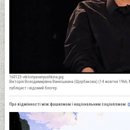
160123-viktoriyavanyushkina.jpg
Вікторія Володимирівна Ванюшкина (Щербакова) (14 жовтня 1966, Мо
публіцист і відомий блогер.
Про відмінності між фашизмом і національним соціалізмом
:
Ф