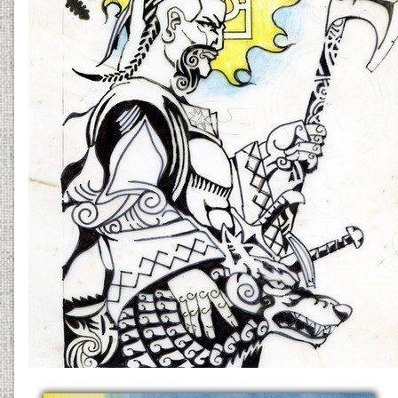
13061801e-kozak-3.jpg