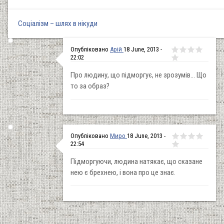
Соціалізм – шлях в нікуди
Опубліковано
Арій
18 June, 2013 -
22:02
Про людину, що підморгує, не зрозумів... Що
то за образ?
Опубліковано
Миро
18 June, 2013 -
22:54
Підморгуючи, людина натякає, що сказане
нею є брехнею, і вона про це знає.