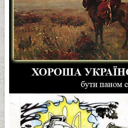
13061801e-kozak.jpg