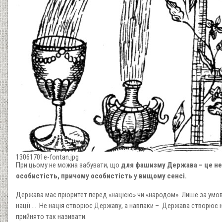
13061701e-fontan.jpg
При цьому не можна забувати, що
для фашизму Держава – це не 
особистість, причому особистість у вищому сенсі.
Держава має пріоритет перед «нацією» чи «народом». Лише за умо
нації ... Не нація створює Державу, а навпаки – Держава створює н
прийнято так називати.