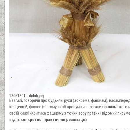
13061801e-diduh.jpg
Взагалі, говорячи про будь-які рухи (зокрема, фашизм), насамперед 
концепцій, філософії. Тому, щоб зрозуміти, що таке фашизм і кого
своїй книзі «Критика фашизму з точки зору правих» відомий письмен
від їх конкретної практичної реалізації
».