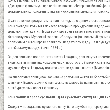
Хоча, в принципі, за словами самого Муссоліні: «Фашизм не був під
«Доктрина фашизму»), проте він же заявив: «Тепер Італійський фаш
доктринальних положень ... вказати основні напрямки для повсякден
Дуже важливо зрозуміти і, на наш погляд, це є одним з основопол
Тому сьогодні, коли ми так часто говоримо про «духовне відроджен
допомогти не здатні. Перші тому, що вони взагалі заперечують пон
благополуччя». Муссоліні говорив: «Зрозуміти фашистський рух можн
політичним бунтом проти слабкого і нездатного уряду ... він був ду
англійському народу, 5 січня 1924 р.).
Звідси випливає нове поняття життя і людини, розглянутих насамп
вище життя, вільне від кордонів часу і простору ... У цьому житті
духовне буття, і в цьому полягає його людська цінність» (Муссолін
На аналогічних принципах засноване розуміння життя як боротьби т
фашизму. Відповідаючи фінляндському філософу на питання про се
антибуржуазний аспект фашизму.
Тому
фашизм пропонує новий (для сучасного світу) вищий тип
Солдат – породження сучасного світу, його служба і підпорядкування