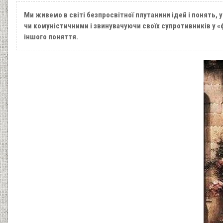
Ми живемо в світі безпросвітної плутанини ідей і понять, 
чи комуністичними і звинувачуючи своїх супротивників у «ф
іншого поняття.