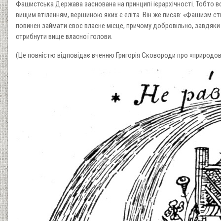
Фашистська Держава заснована на принципі ієрархічності. Тобто вон
вищим втіленням, вершиною яких є еліта. Він же писав: «Фашизм ст
повинен займати своє власне місце, причому добровільно, завдяки 
стрибнути вище власної голови.
(Це повністю відповідає вченню Григорія Сковороди про «природовідп