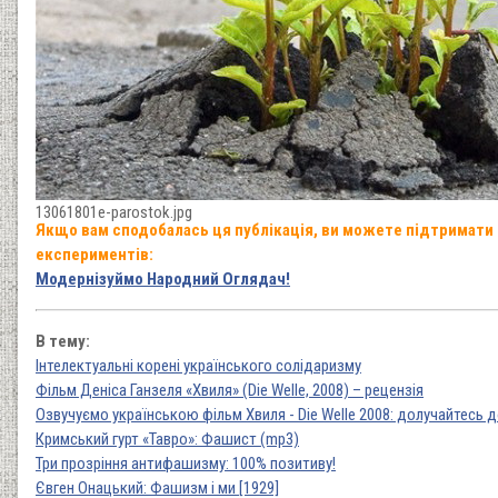
13061801e-parostok.jpg
Якщо вам сподобалась ця публікація, ви можете підтримати
експериментів:
Модернізуймо Народний Оглядач!
В тему:
Інтелектуальні корені українського солідаризму
Фільм Деніса Ганзеля «Хвиля» (Die Welle, 2008) – рецензія
Озвучуємо українською фільм Хвиля - Die Welle 2008: долучайтесь д
Кримський гурт «Тавро»: Фашист (mp3)
Три прозріння антифашизму: 100% позитиву!
Євген Онацький: Фашизм і ми [1929]