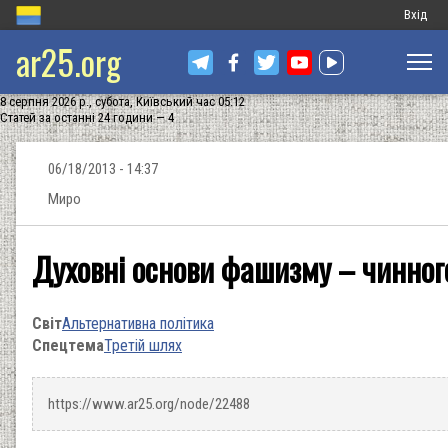
Меню
Вхід
ar25.org
обліков
запису
8 серпня 2026 р., субота, Київський час 05:12
користу
Статей за останні 24 години — 4
06/18/2013 - 14:37
Миро
Духовні основи фашизму – чинног
Світ
Альтернативна політика
Спецтема
Третій шлях
https://www.ar25.org/node/22488