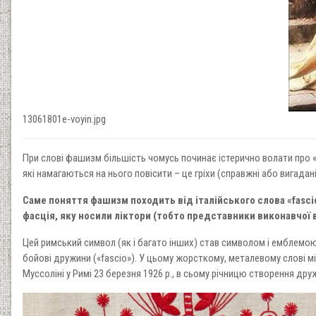
13061801e-voyin.jpg
При слові фашизм більшість чомусь починає істерично волати про «с
які намагаються на нього повісити – це гріхи (справжні або вигадан
Саме поняття фашизм походить від італійського слова «fascio
фасція, яку носили ліктори (тобто представники виконавчої
Цей римський символ (як і багато інших) став символом і емблемою 
бойові дружини («fascio»). У цьому жорсткому, металевому слові міс
Муссоліні у Римі 23 березня 1926 р., в сьому річницю створення дру