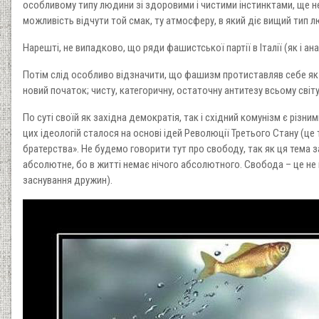
особливому типу людини зі здоровими і чистими інстинктами, ще не
можливість відчути той смак, ту атмосферу, в який діє вищий тип л
Нарешті, не випадково, що ряди фашистської партії в Італії (як і а
Потім слід особливо відзначити, що фашизм протиставляв себе як д
новий початок; чисту, категоричну, остаточну антитезу всьому світ
По суті своїй як західна демократія, так і східний комунізм є різн
цих ідеологій сталося на основі ідей Революції Третього Стану (це
братерства». Не будемо говорити тут про свободу, так як ця тема
абсолютне, бо в житті немає нічого абсолютного. Свобода – це не п
заснування дружин).