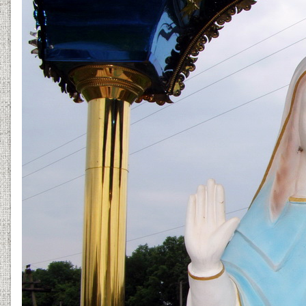
13061801e-haybude.jpg