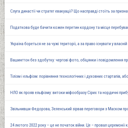
Слуга династії чи стратег евакуації? Що насправді стоїть за при
Податкова буде бачити кожен перетин кордону та місце перебуван
Україна бореться не за чужі території, а за право існувати у власн
Вашингтон без здобутку: чергові фото, обіцянки і повідомлення пр
Тілізм і ельфізм: порівняння технологічних і духовних стартапів, аб
НЛО як прояв ельфізму: витоки міфообразу Сірих та нордичні прибул
Звільнивши Федорова, Зеленський зірвав переговори з Маском про 
24 лютого 2022 року – це не початок війни. Це – провал церемонії 