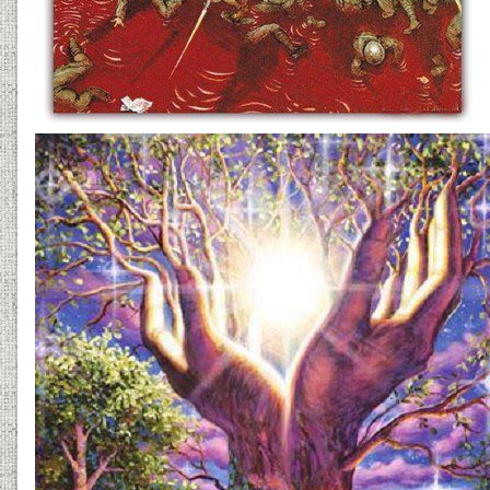
13061801e-atlanty.jpg