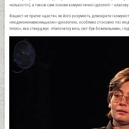
«кількості»), а також самі основи комуністичної ідеології – класов
Фашист не прагне «щастя», як його розуміють демократи і комуніст
«людиноненависницькою» ідеологією, особливо стосовно тієї людини
тепло»; яка стверджує: «Напочатку весь світ був божевільним», і пі