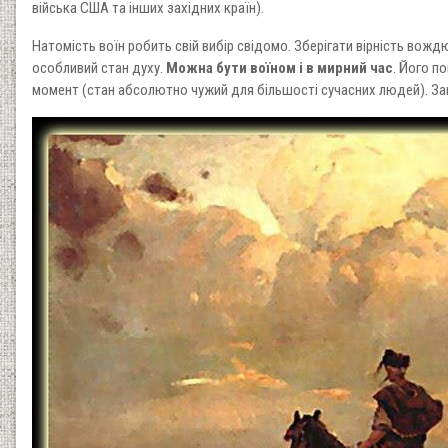
війська США та інших західних країн).
Натомість воїн робить свій вибір свідомо. Зберігати вірність вождю 
особливий стан духу.
Можна бути воїном і в мирний час
. Його п
момент (стан абсолютно чужий для більшості сучасних людей). Зав