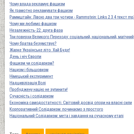
Чому влада рекламує фашизм
Як грамотно рекламувати фашизм
Раммштайн: Лівою два три чотири - Rammstein: Links 2 3 4 текст mp
Чому ми любимо фашизм
Незалежність-22: друга фаза
Три поверхи Великого Переходу: соціальний, національний, магічний
Чому братва безумствує?
Жарке Українське літо. Хай Буде!
День і ніч Європи
Фашизм чи солідаризм?
Нацизм і більшовизм
Німецький експеримент
Надцивілізація Волі
Пробуджену націю не зупинити!
Сучасність і солідаризм
Економіка самодостатності. Світовий досвід опори на власні сили
Корпоративний Солідаризм: починаємо з простого
Національний Солідаризм: мета і завдання на сучасному етапі