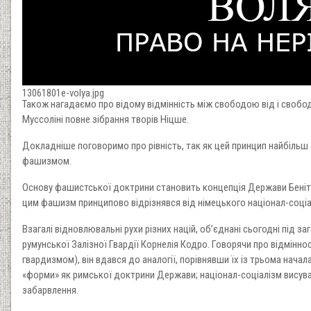
13061801e-volya.jpg
Також нагадаємо про відому відмінність між свободою від і свободою
Муссоліні повне зібрання творів Ніцше.
Докладніше поговоримо про рівність, так як цей принцип найбільш 
фашизмом.
Основу фашистської доктрини становить концепція Держави Беніто 
цим фашизм принципово відрізнявся від німецького націонал-соціалі
Взагалі відновлювальні рухи різних націй, об’єднані сьогодні під
румунської Залізної Гвардії Корнелія Кодро. Говорячи про відмінн
гвардизмом), він вдався до аналогії, порівнявши їх із трьома нач
«форми» як римської доктрини Держави; націонал-соціалізм висував 
забарвлення.