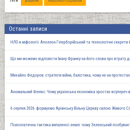
Теги
фашизм
націонал-соціалізм
Останні записи
НЛО в міфології: Аполлон Гіперборійський та технологічні секрети
Що ми можемо відповісти Івану Франку на його слова про втрату д
Михайло Федоров: стратегія війни, балістика, чому не на протеста
Аномальний Фенікс: Чому українська економіка зростає всупереч в
6 серпня 2026: формуємо Аріанську Вільну Церкву силою Живого 
Психопатична тактика випаленої землі: чому Зеленський позбуває